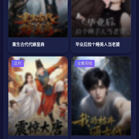
重生古代代嫁皇商
毕业后捡个睡美人当老婆
正片
现代都市
全集完结