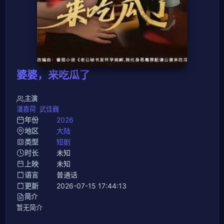
婆婆，来吃瓜了
主演
潘嘉荷
武佳巍
年份
2026
地区
大陆
类型
短剧
时长
未知
上映
未知
语言
普通话
更新
2026-07-15 17:44:13
简介
暂无简介