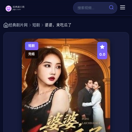
经典剧片网
短剧
婆婆，来吃瓜了
短剧
0.0
完结