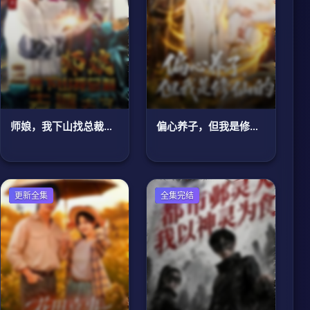
师娘，我下山找总裁老婆了
偏心养子，但我是修仙的
女频恋爱
更新全集
古装仙侠
全集完结