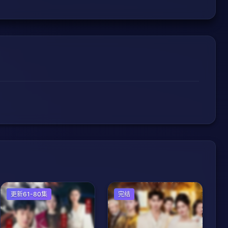
反转爽剧
更新61-80集
完结