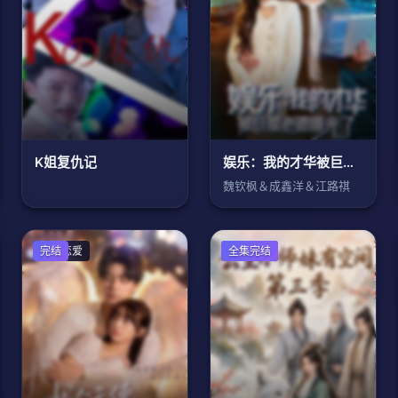
K姐复仇记
娱乐：我的才华被巨星老婆曝光了
魏钦枫＆成鑫洋＆江路祺
女频恋爱
完结
古装仙侠
全集完结