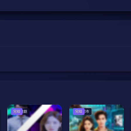
反转爽剧
完结
现代都市
完结