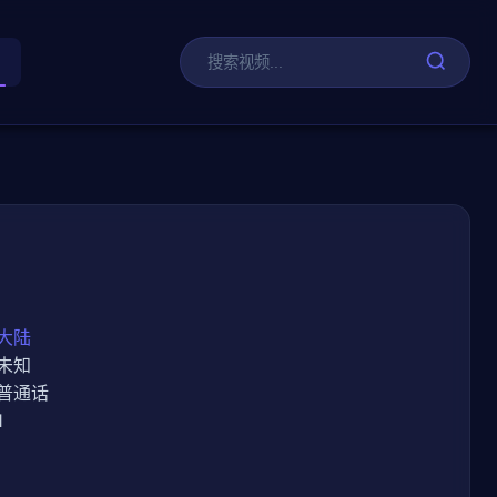
剧
大陆
未知
普通话
1