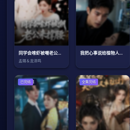
同学会嗦虾被嘲老公来撑腰
我把心事说给植物人，她醒了
孟璐＆龙泽鸣
年代穿越
已完结
古装仙侠
全集完结