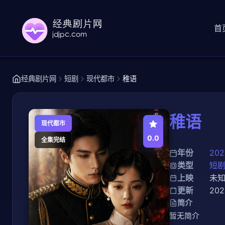
首
经典剧片网
短剧
现代都市
稚语
稚语
现代都市
0.0
全集完结
年份
202
类型
短
上映
未
更新
202
简介
暂无简介