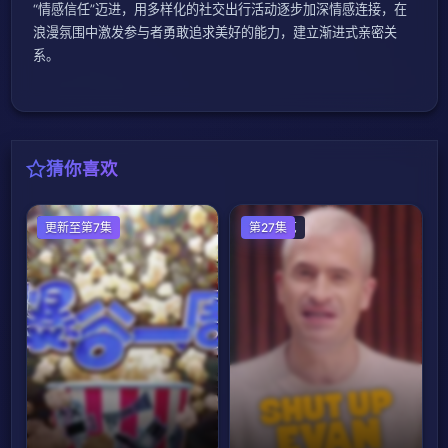
“情感信任”迈进，用多样化的社交出行活动逐步加深情感连接，在
浪漫氛围中激发参与者勇敢追求美好的能力，建立渐进式亲密关
系。
猜你喜欢
港台综艺
更新至第7集
欧美综艺
第27集