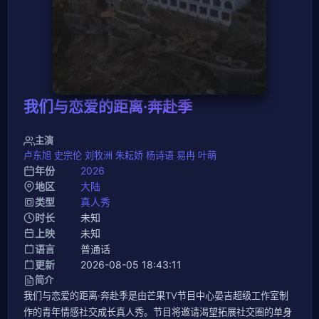
我们与恋爱的距离·奔赴季
主演
卢东旭 史宗伦 刘牧洲 朱耘娇 杨诗语 易冉 叶萌
年份
2026
地区
大陆
类型
真人秀
时长
未知
上映
未知
语言
普通话
更新
2026-08-05 18:43:11
简介
我们与恋爱的距离·奔赴季是由芒果TV节目中心晏吉超级工作室制
作的青年情感社交成长真人秀。节目将邀请渴望拓展社交圈的单身