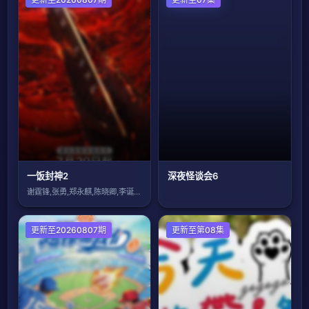
一饭封神2
深夜怪谈会6
谢霆锋,张勇,郑永麒,陈晓卿,李诞,屈雨
大陆综艺
更新至20260807期
港台综艺
更新至第08集