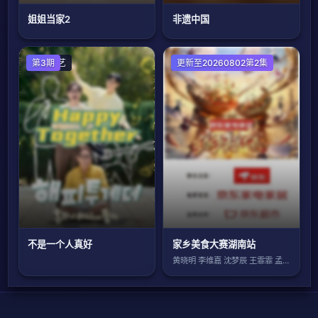
姐姐当家2
非遗中国
日韩综艺
第3期
大陆综艺
更新至20260802第2集
不是一个人真好
家乡美食大赛湖南站
黄晓明 李维嘉 沈梦辰 王霏霏 孟佳 金