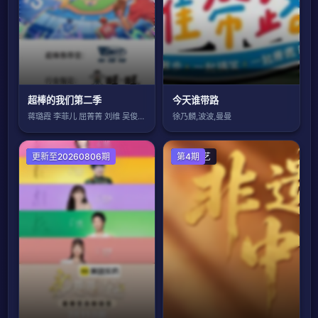
超棒的我们第二季
今天谁带路
蒋璐霞 李菲儿 屈菁菁 刘维 吴俊霆 赵
徐乃麟,波波,曼曼
大陆综艺
更新至20260806期
大陆综艺
第4期