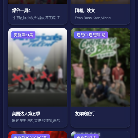
爆谷一周4
闭嘴，埃文
谷德昭,陈小东,谢君豪,葛民辉,江熚生,
Evan Ross Katz,Miche
欧美综艺
更新第31集
连载中 连载到1期
美国达人第五季
友你的旅行
珊农·奥斯博内,霍伊·曼德尔,皮尔斯·摩
大陆综艺
更新至20260807期
日韩综艺
更新至07集