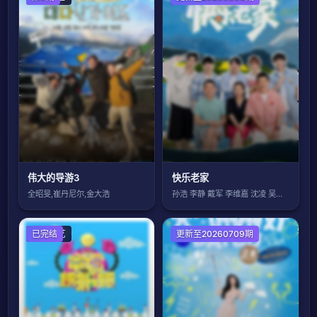
伟大的导游3
快乐老家
全昭旻,崔丹尼尔,金大浩
孙浩 李静 戴军 李维嘉 沈凌 吴昕 武
大陆综艺
已完结
更新至20260709期