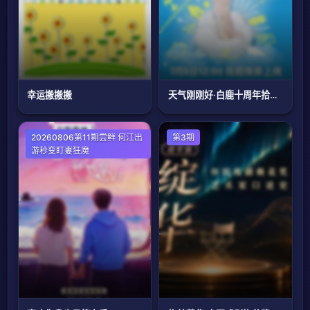
幸运搬搬搬
天气刚刚好·白鹿十周年拾光音乐会
大陆综艺
20260806第11期尝鲜 何江出
第3期
游秒变盯妻狂魔