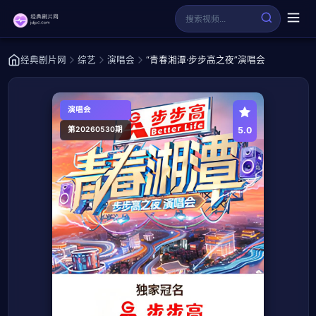
经典剧片网
综艺
演唱会
“青春湘潭·步步高之夜”演唱会
演唱会
5.0
第20260530期