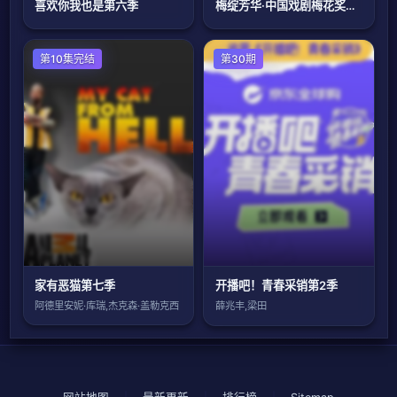
喜欢你我也是第六季
梅绽芳华·中国戏剧梅花奖艺术家口述史
欧美综艺
第10集完结
第30期
家有恶猫第七季
开播吧！青春采销第2季
阿德里安妮·库瑞,杰克森·盖勒克西
薛兆丰,梁田