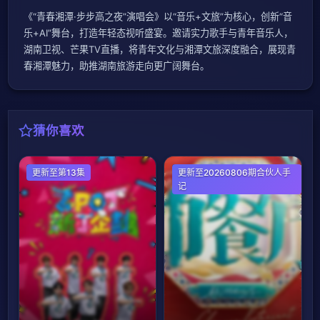
《“青春湘潭·步步高之夜”演唱会》以“音乐+文旅”为核心，创新“音
乐+AI”舞台，打造年轻态视听盛宴。邀请实力歌手与青年音乐人，
湖南卫视、芒果TV直播，将青年文化与湘潭文旅深度融合，展现青
春湘潭魅力，助推湖南旅游走向更广阔舞台。
猜你喜欢
港台综艺
更新至第13集
大陆综艺
更新至20260806期合伙人手
记