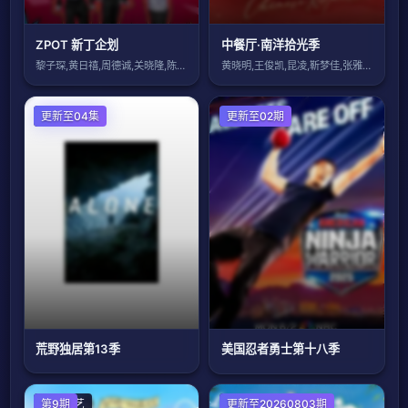
ZPOT 新丁企划
中餐厅·南洋拾光季
黎子琛,黄日禧,周德诚,关晓隆,陈缙羲,
黄晓明,王俊凯,昆凌,靳梦佳,张雅琪,林
欧美综艺
更新至04集
欧美综艺
更新至02期
荒野独居第13季
美国忍者勇士第十八季
日韩综艺
第9期
大陆综艺
更新至20260803期