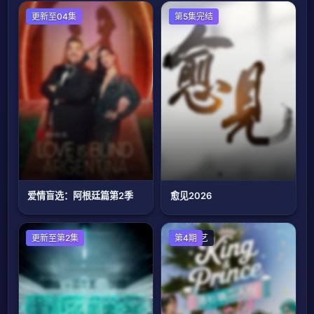
欧美综艺
更新至04集
大陆综艺
第5集完结
爱情盲选：阿根廷篇第2季
愈见2026
港台综艺
更新至第2集
日韩综艺
第4期