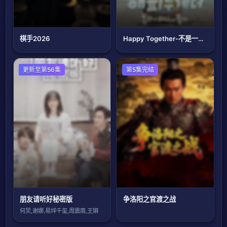
棋手2026
Happy Together-不是一个人真好
大陆综艺
更新至第56集
大陆综艺
第5集完结
朋友请听好秘密版
争洛阳之官渡之战
何炅,谢娜,易烊千玺,周震南,王锵