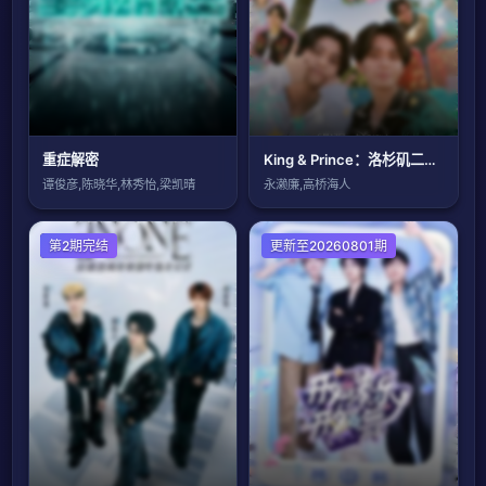
重症解密
King & Prince：洛杉矶二人行
谭俊彦,陈晓华,林秀怡,梁凯晴
永濑廉,高桥海人
大陆综艺
第2期完结
更新至20260801期