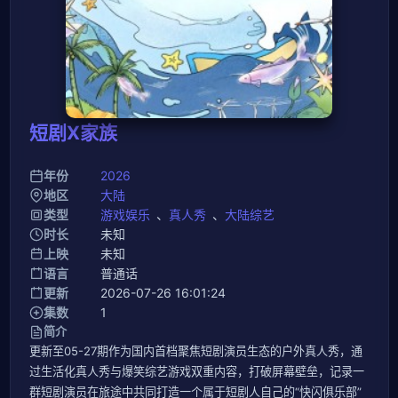
短剧X家族
年份
2026
地区
大陆
类型
游戏娱乐
、
真人秀
、
大陆综艺
时长
未知
上映
未知
语言
普通话
更新
2026-07-26 16:01:24
集数
1
简介
更新至05-27期作为国内首档聚焦短剧演员生态的户外真人秀，通
过生活化真人秀与爆笑综艺游戏双重内容，打破屏幕壁垒，记录一
群短剧演员在旅途中共同打造一个属于短剧人自己的“快闪俱乐部”