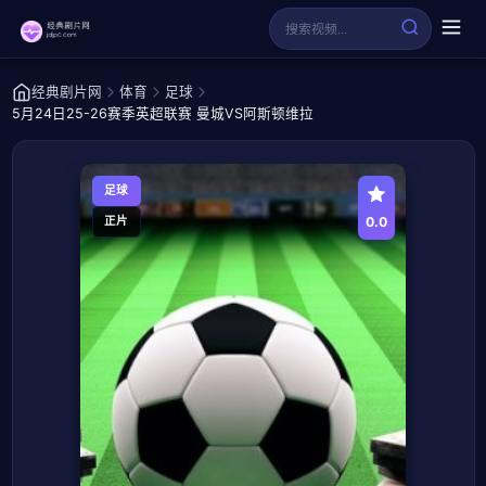
经典剧片网
体育
足球
5月24日25-26赛季英超联赛 曼城VS阿斯顿维拉
足球
0.0
正片