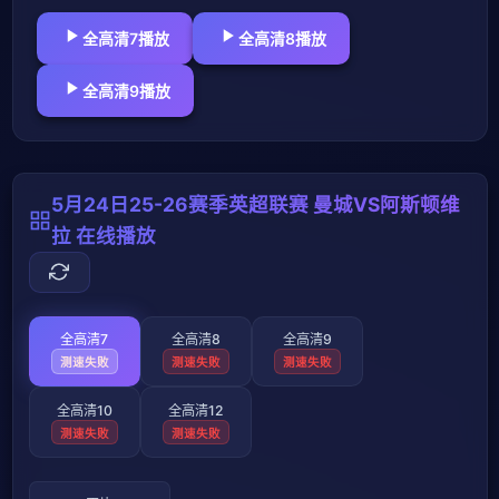
全高清7播放
全高清8播放
全高清9播放
5月24日25-26赛季英超联赛 曼城VS阿斯顿维
拉 在线播放
全高清7
全高清8
全高清9
测速失败
测速失败
测速失败
全高清10
全高清12
测速失败
测速失败