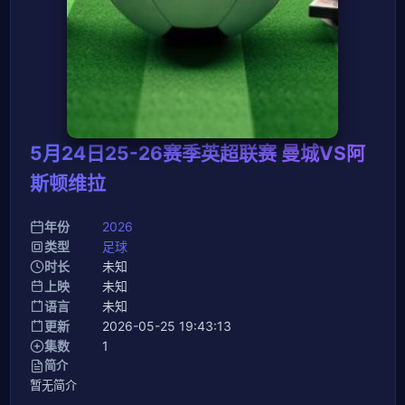
5月24日25-26赛季英超联赛 曼城VS阿
斯顿维拉
年份
2026
类型
足球
时长
未知
上映
未知
语言
未知
更新
2026-05-25 19:43:13
集数
1
简介
暂无简介