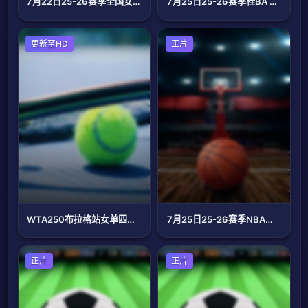
7月22日25-26赛季全国女子篮球锦标赛 山西竹叶青酒75VS51石家庄英励
7月25日25-26赛季桂BA 来宾市VS梧州市
网球
更新至HD
篮球
正片
WTA250布拉格站女单四分之一决赛：布兹科娃VS瓦伦托娃
7月25日25-26赛季NBA经典赛事 勇士VS马刺
足球
正片
足球
正片