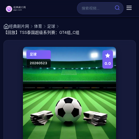
经典剧片网
体育
足球
【回放】TSS泰国超级系列赛：GT4组_C组
足球
0.0
20260523