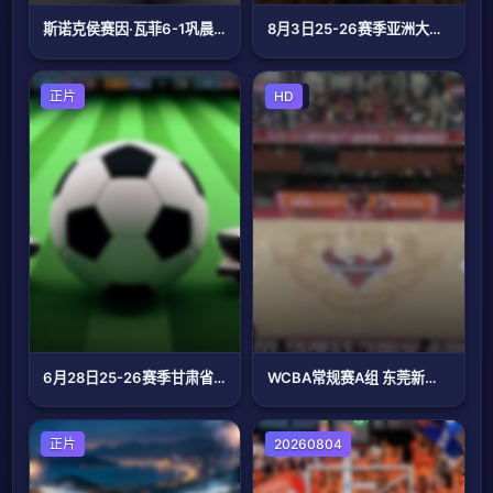
斯诺克侯赛因·瓦菲6-1巩晨智20230911
8月3日25-26赛季亚洲大学生篮球联赛 政治大学VS上海交通大学
足球
正片
篮球
HD
6月28日25-26赛季甘肃省足球超级联赛 武威队VS兰州新区队
WCBA常规赛A组 东莞新彤盛VS内蒙古农信 20241121
足球
正片
篮球
20260804