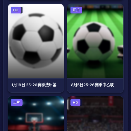
足球
HD
足球
正片
1月19日 25-26赛季法甲第18轮 南特VS巴黎FC
8月5日25-26赛季中乙联赛 温州俱乐部VS贵州贵阳竞技
篮球
正片
篮球
HD