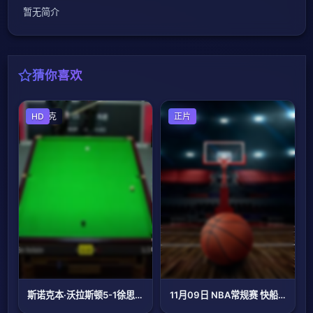
暂无简介
猜你喜欢
斯诺克
HD
篮球
正片
斯诺克本·沃拉斯顿5-1徐思20230822
11月09日 NBA常规赛 快船vs篮网