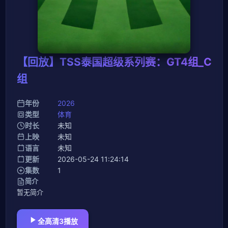
【回放】TSS泰国超级系列赛：GT4组_C
组
年份
2026
类型
体育
时长
未知
上映
未知
语言
未知
更新
2026-05-24 11:24:14
集数
1
简介
暂无简介
全高清3播放