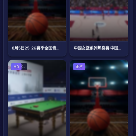
8月5日25-26赛季全国青年篮球联赛 新疆广汇60VS88上海久事
中国女篮系列热身赛 中国女篮VS日本女篮 20240605
斯诺克
HD
篮球
正片