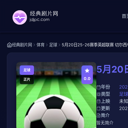
首
经典剧片网
体育
足球
5月20日25-26赛季英超联赛 切尔
5月20
足球
0.0
正片
年份
202
类型
足
上映
未
更新
202
简介
暂无简介