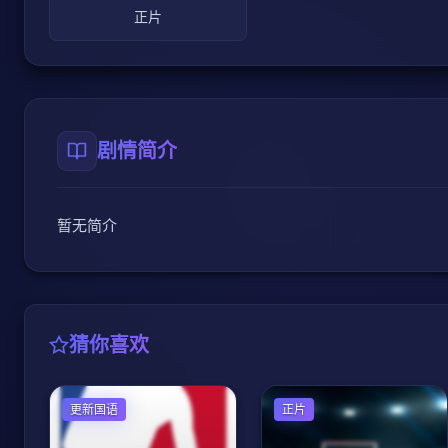
正片
剧情简介
暂无简介
猜你喜欢
篮球
更新国语
篮球
正片