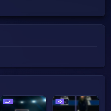
篮球
正片
斯诺克
HD