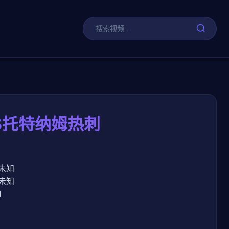
剧
VS托特纳姆热刺
未知
未知
1