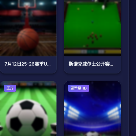
7月12日25-26赛季U17女蓝世界杯小组赛 新西兰VS意大利
斯诺克威尔士公开赛四分之一决赛杰克逊·佩奇2-5卢卡·布雷切尔20250214
足球
正片
足球
更新至HD