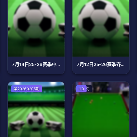
7月14日25-26赛季中超联赛 浙江俱乐部绿城VS青岛海牛
7月12日25-26赛季齐鲁超赛 菏泽队VS聊城传奇农商行
足球
第20260205期
斯诺克
HD