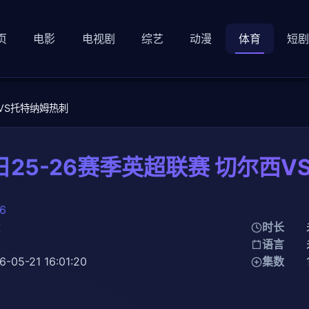
页
电影
电视剧
综艺
动漫
体育
短
西VS托特纳姆热刺
日25-26赛季英超联赛 切尔西
6
球
时长
知
语言
6-05-21 16:01:20
集数