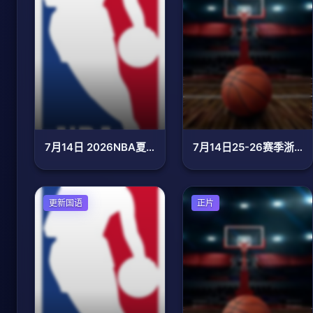
7月14日 2026NBA夏季联赛 热火VS骑士
7月14日25-26赛季浙BA 青田66VS51莲都
篮球
更新国语
篮球
正片