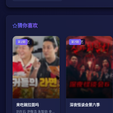
猜你喜欢
日韩综艺
第2期
日韩综艺
第7期
来吃碗拉面吗
深夜怪谈会第六季
刘在石 尹敬浩 朱智勋 金南佶