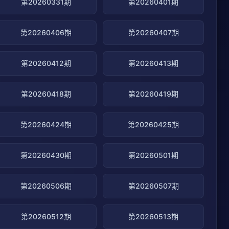
第20260331期
第20260401期
第20260406期
第20260407期
第20260412期
第20260413期
第20260418期
第20260419期
第20260424期
第20260425期
第20260430期
第20260501期
第20260506期
第20260507期
第20260512期
第20260513期