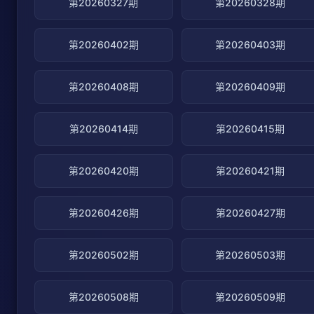
第20260327期
第20260328期
第20260402期
第20260403期
第20260408期
第20260409期
第20260414期
第20260415期
第20260420期
第20260421期
第20260426期
第20260427期
第20260502期
第20260503期
第20260508期
第20260509期