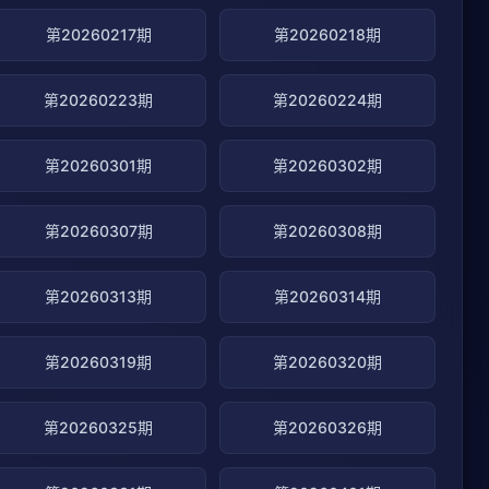
第20260217期
第20260218期
第20260223期
第20260224期
第20260301期
第20260302期
第20260307期
第20260308期
第20260313期
第20260314期
第20260319期
第20260320期
第20260325期
第20260326期