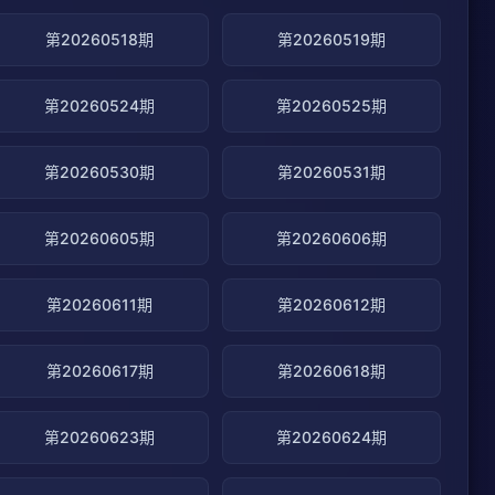
第20260518期
第20260519期
第20260524期
第20260525期
第20260530期
第20260531期
第20260605期
第20260606期
第20260611期
第20260612期
第20260617期
第20260618期
第20260623期
第20260624期