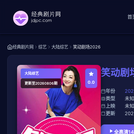
首
经典剧片网
综艺
大陆综艺
笑动剧场2026
笑动剧场
大陆综艺
0.0
更新至20260806期
年份
202
类型
未
上映
未
更新
202
全高清1