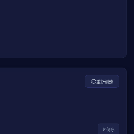
重新测速
倒序