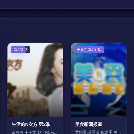
大陆综艺
第3期
港台综艺
更新至第401集
生活的N次方 第2季
美食新闻报道
宋丹丹,王子文,赵宝刚,朱雨辰,高露,白
黄婉曼,蔡雪莹,倪嘉雯,黄嘉雯,廖慧仪,