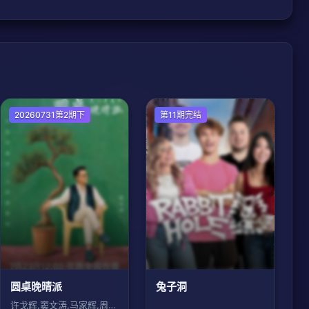
大陆综艺
20260731第2期下
欧美综艺
第11期完结
圆桌晚晴派
兔子洞
许戈辉,窦文涛,马家辉,周轶君,胡泳,景