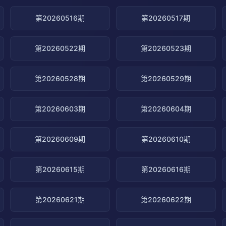
第20260516期
第20260517期
第20260522期
第20260523期
第20260528期
第20260529期
第20260603期
第20260604期
第20260609期
第20260610期
第20260615期
第20260616期
第20260621期
第20260622期