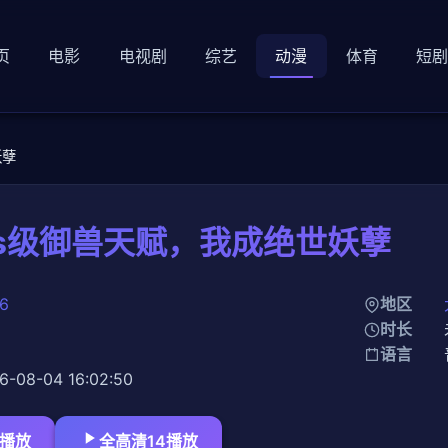
页
电影
电视剧
综艺
动漫
体育
短
妖孽
ss级御兽天赋，我成绝世妖孽
6
地区
知
时长
知
语言
6-08-04 16:02:50
3播放
全高清14播放