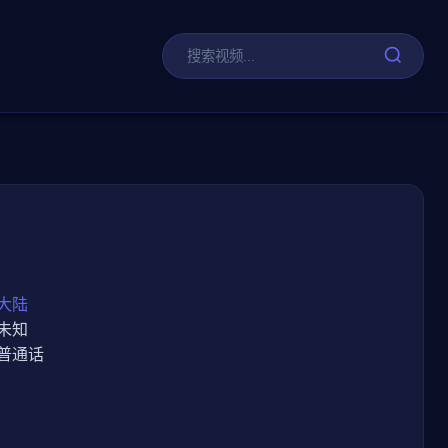
剧
大陆
未知
普通话