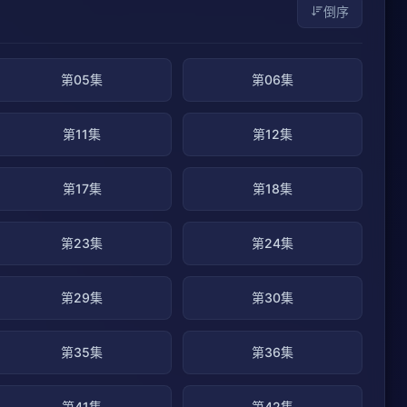
倒序
第05集
第06集
第11集
第12集
第17集
第18集
第23集
第24集
第29集
第30集
第35集
第36集
第41集
第42集