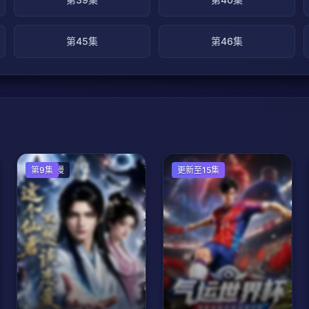
第45集
第46集
国产动漫
第9集
国产动漫
更新至15集