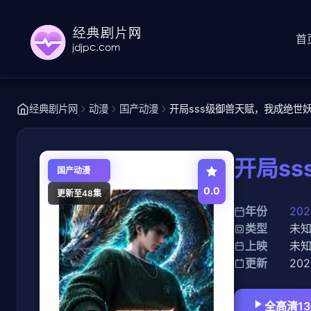
首
经典剧片网
动漫
国产动漫
开局sss级御兽天赋，我成绝世
开局s
国产动漫
0.0
更新至48集
年份
202
类型
未
上映
未
更新
202
全高清1