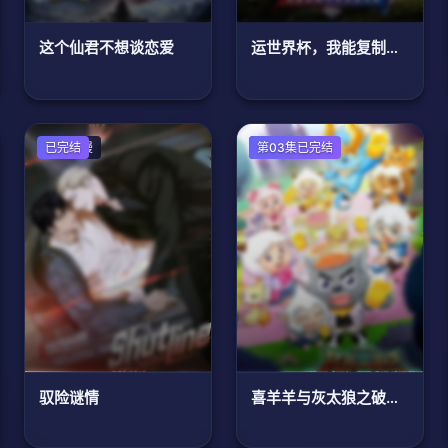
这个仙君不想谈恋爱
运世界杯，我能复制所有球星技能
日本动漫
已完结
国产动漫
第03集已完结
驭险谜情
喜羊羊与灰太狼之破界山海诀番外篇