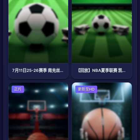
7月11日25-26赛季 南充丝绸源点队vs宜宾长江首城队
【回放】NBA夏季联赛 凯尔特人VS猛龙
篮球
正片
篮球
更新至HD