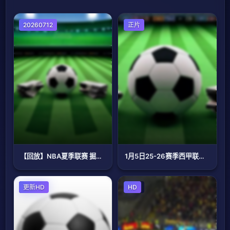
足球
20260712
正片
【回放】NBA夏季联赛 掘金VS森林狼
1月5日25-26赛季西甲联赛 马略卡VS吉罗纳
足球
更新HD
足球
HD