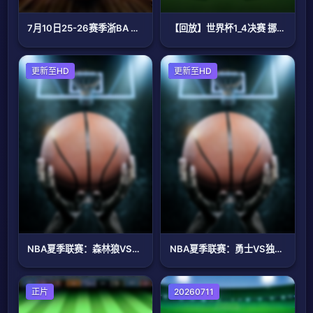
7月10日25-26赛季浙BA 吴兴67VS80长兴
【回放】世界杯1_4决赛 挪威VS英格兰
篮球
更新至HD
篮球
更新至HD
NBA夏季联赛：森林狼VS鹈鹕20260710
NBA夏季联赛：勇士VS独行侠20260710
足球
正片
足球
20260711