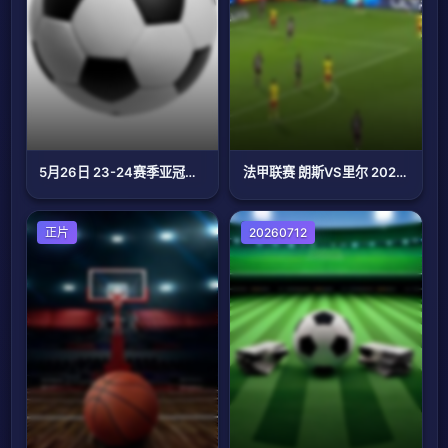
5月26日 23-24赛季亚冠决赛次回合 阿尔艾因VS横滨水手
法甲联赛 朗斯VS里尔 20250921
篮球
正片
足球
20260712