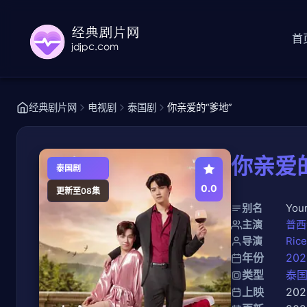
首
经典剧片网
电视剧
泰国剧
你亲爱的“爹地”
你亲爱的
泰国剧
0.0
更新至08集
别名
You
主演
普西
导演
Ric
年份
202
类型
泰
上映
202