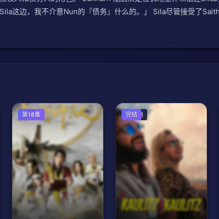
ila这边，我不介意Nun的『债务』什么的。」 Sila尽管接受了Sa
国产剧
第18集
欧美剧
完结