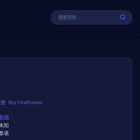
剧
披楚
Sky Chaithawat
泰国
未知
泰语