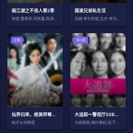
画江湖之不良人第2季
摇滚兄弟私生活
李砚,曹赛亚,何依蔓,陈添祥,周微微
汤姆·考尔利兹,比尔·考尔利兹
国产剧
全集
日本剧
第3集
仙界归来，绝美师尊成了我老婆
大追踪〜警视厅SSBC强行犯系〜 第二季
铭汐＆刘皓煜
大森南朋,相叶雅纪,松下奈绪