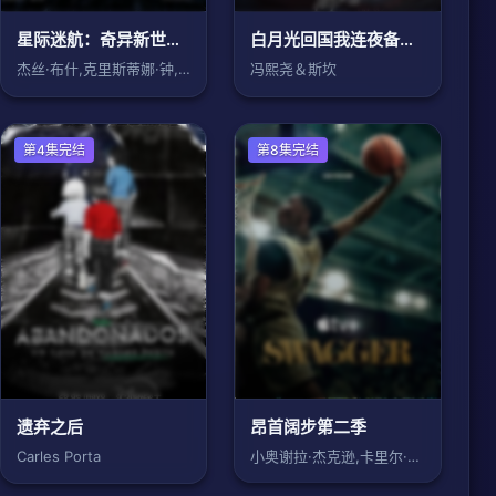
星际迷航：奇异新世界第四季
白月光回国我连夜备好离婚协议
杰丝·布什,克里斯蒂娜·钟,西莉亚·罗丝
冯熙尧＆斯坎
欧美剧
第4集完结
欧美剧
第8集完结
遗弃之后
昂首阔步第二季
Carles Porta
小奥谢拉·杰克逊,卡里尔·哈里斯,Shi