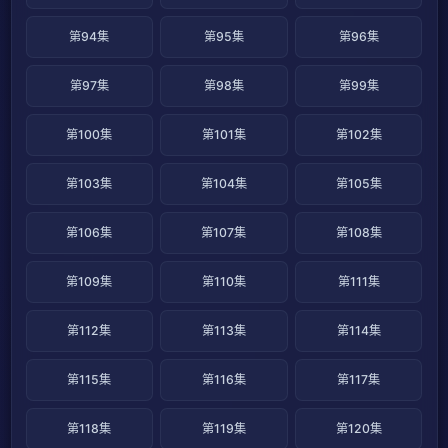
第94集
第95集
第96集
第97集
第98集
第99集
第100集
第101集
第102集
第103集
第104集
第105集
第106集
第107集
第108集
第109集
第110集
第111集
第112集
第113集
第114集
第115集
第116集
第117集
第118集
第119集
第120集