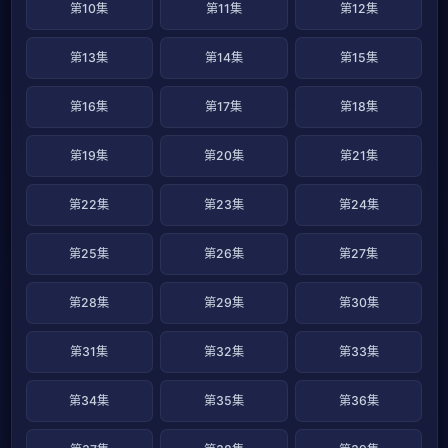
第10集
第11集
第12集
第13集
第14集
第15集
第16集
第17集
第18集
第19集
第20集
第21集
第22集
第23集
第24集
第25集
第26集
第27集
第28集
第29集
第30集
第31集
第32集
第33集
第34集
第35集
第36集