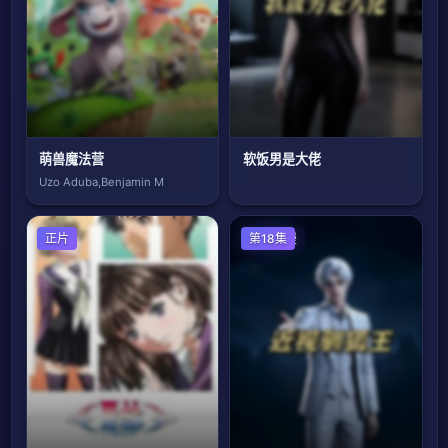
萌兽魔法营
软饭男是大佬
Uzo Aduba,Benjamin M
正片
国产动漫
第18集