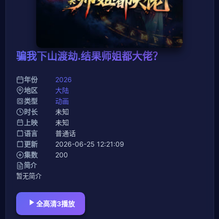
骗我下山渡劫.结果师姐都大佬？
年份
2026
地区
大陆
类型
动画
时长
未知
上映
未知
语言
普通话
更新
2026-06-25 12:21:09
集数
200
简介
暂无简介
全高清3播放