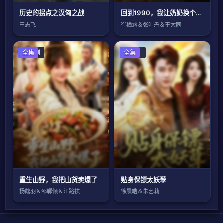
历史的拐点之汉匈之战
回到1990，我让奶奶换个人生
王志飞
崔栖涵＆张叶丹＆王大同
国产剧
全集
国产剧
全集
重生山野，我把山货卖爆了
贴身保镖太妖孽
杨馥羽＆邵郸倾＆江路祺
徐晨皓＆朱艺莉