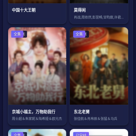
中国十大王朝
莫得闲
肖战,周依然,彭昱畅,甘昀宸,许君聪,刘
国产剧
全集
国产剧
全集
京城小福主，万物助我行
东北老舅
周士超＆朱家妮＆陆希娅＆欧元杰
张佳航＆肖帛辰＆张猛＆马兵
国产剧
全集
日本剧
已完结