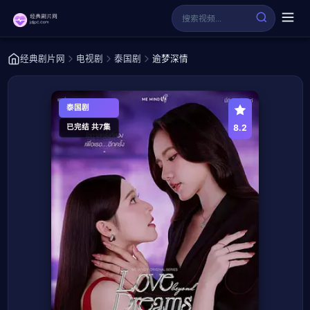
经典剧片网
电视剧
泰国剧
逾梦深情
泰国剧
8.2
已完结 共7集