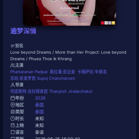
逾梦深情
别名
Love beyond Dreams / More than Her Project: Love beyond
Dreams / Phuea Thoe Ik Khrang
主演
Phattaranan Padpai
奥拉潘·彭迈金
卡薇萨拉·辛普洛
苏珀·臣查罗恩 Supoj Chancharoen
导演
坦皮斯特·吉拉得查昆 Thanpisit Jiradechakul
年份
2026
地区
泰国
类型
泰国
时长
未知
上映
未知
语言
泰语
更新
2026-06-25 16:00:40