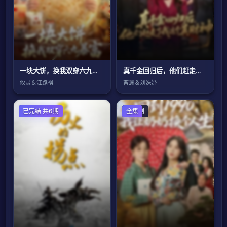
一块大饼，换我双穿六九暴富
真千金回归后，他们赶走了我这个真财神
攸灵＆江路祺
曹渊＆刘姝妤
国产剧
已完结 共6期
国产剧
全集