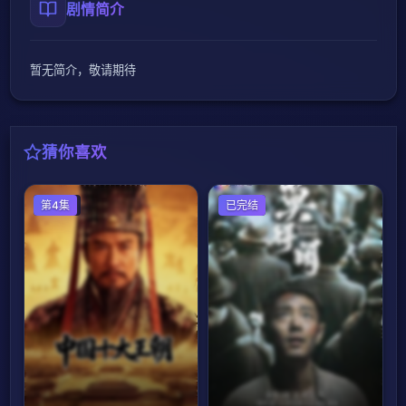
剧情简介
暂无简介，敬请期待
猜你喜欢
国产剧
第4集
国产剧
已完结