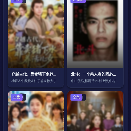
穿越古代，靠卖猪下水养活儿女
北斗：一个杀人者的回心转意
杨霖＆牛欣欣＆仲子睿＆徐大宁
中山优马,松尾铃木,村上淳,中村优子,伊
国产剧
全集
国产剧
全集