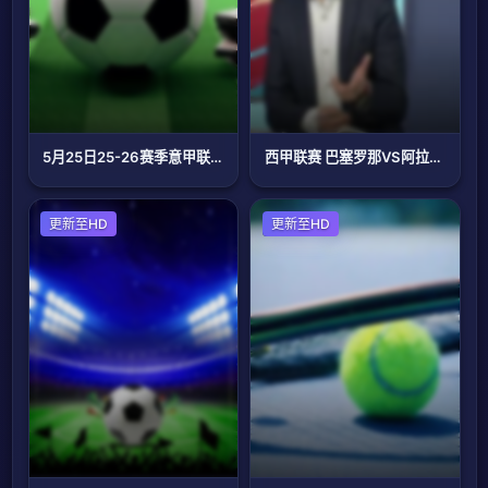
5月25日25-26赛季意甲联赛 AC米兰VS卡利亚里
西甲联赛 巴塞罗那VS阿拉维斯 20250202
足球
更新至HD
网球
更新至HD