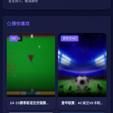
暂无简介，敬请期待
猜你喜欢
斯诺克
HD
足球
更新至HD
24-25赛季斯诺克世锦赛第二轮侯赛因·瓦菲7-9马克·威廉姆斯(第二阶段)20250426
意甲联赛：AC米兰VS卡利亚里20260525