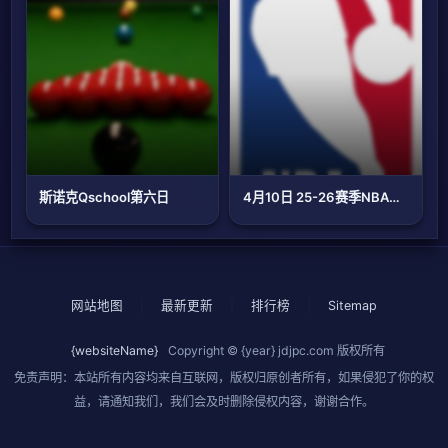
斯诺克Qschool第六日
4月10日 25-26赛季NBA常规赛 湖人VS勇士
网站地图
|
最新更新
|
排行榜
|
Sitemap
{websiteName}
Copyright © {year}
jdjpc.com
版权所有
免责声明：本站所有内容均来自互联网，版权归原创者所有，如果侵犯了你的权
益，请通知我们，我们会及时删除侵权内容，谢谢合作。