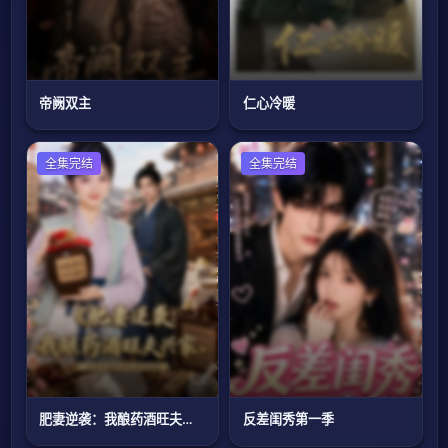
帝阙双主
仁心冷暖
全集完结
现代都市
全集完结
肥妻逆袭：我酿药酒旺夫兴家
反差闺秀第一季