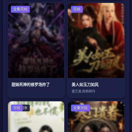
古装仙侠
全集完结
完结
甜妹死神的修罗场炸了
美人如玉刀如风
雷艺昊,陈杨婷丹
现代都市
完结
古装仙侠
全集完结