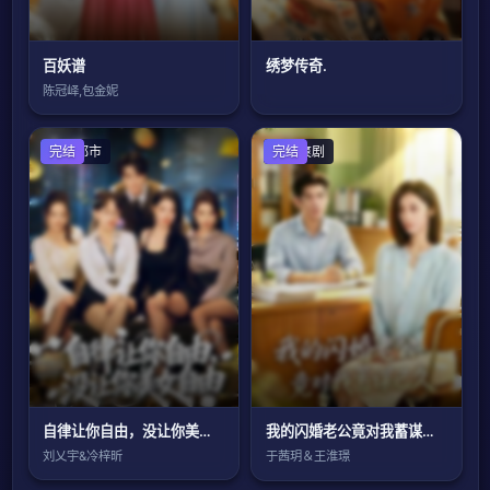
百妖谱
绣梦传奇.
陈冠峄,包金妮
现代都市
完结
反转爽剧
完结
自律让你自由，没让你美女自由
我的闪婚老公竟对我蓄谋已久
刘乂宇&冷梓昕
于茜玥＆王淮璟