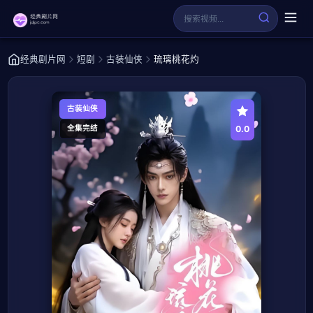
经典剧片网
短剧
古装仙侠
琉璃桃花灼
古装仙侠
0.0
全集完结