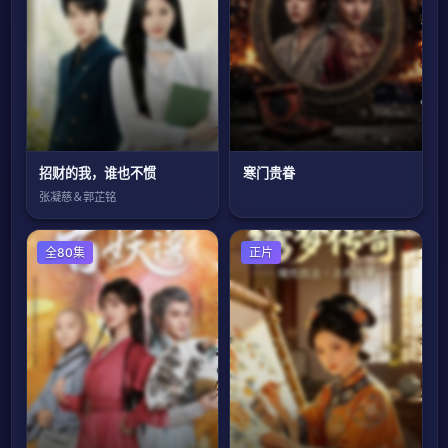
招财的我，谁也不惯
寒门贵眷
张凝慈＆郭芷铭
全80集
正片