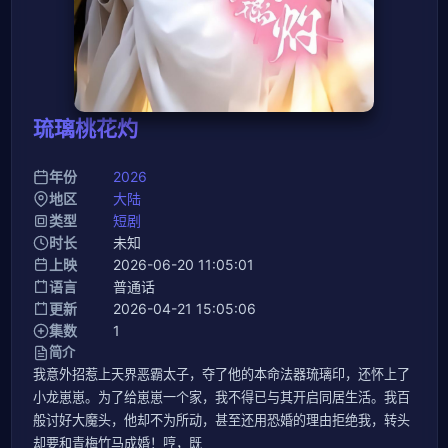
琉璃桃花灼
年份
2026
地区
大陆
类型
短剧
时长
未知
上映
2026-06-20 11:05:01
语言
普通话
更新
2026-04-21 15:05:06
集数
1
简介
我意外招惹上天界恶霸太子，夺了他的本命法器琉璃印，还怀上了
小龙崽崽。为了给崽崽一个家，我不得已与其开启同居生活。我百
般讨好大魔头，他却不为所动，甚至还用恐婚的理由拒绝我，转头
却要和青梅竹马成婚！哼，既