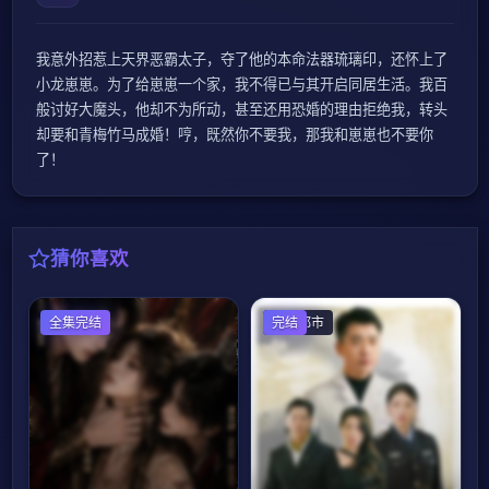
我意外招惹上天界恶霸太子，夺了他的本命法器琉璃印，还怀上了
小龙崽崽。为了给崽崽一个家，我不得已与其开启同居生活。我百
般讨好大魔头，他却不为所动，甚至还用恐婚的理由拒绝我，转头
却要和青梅竹马成婚！哼，既然你不要我，那我和崽崽也不要你
了！
猜你喜欢
全集完结
现代都市
完结