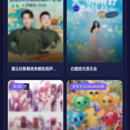
德云社靳鹤岚朱鹤松相声专场南京站
白鹿拾光音乐会
日韩综艺
第5集
大陆综艺
更新至20260806期