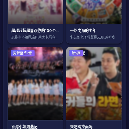
超超超超超喜欢你的100个女朋友第三季
一路向海的少年
加藤涉,本渡枫,富田美忧,长绳麻理亚,濑
朱志鑫,张泽禹,张极,左航,苏新皓,陆虎
港台综艺
更新至第2集
日韩综艺
第2期
香港小姐湘遇记
来吃碗拉面吗