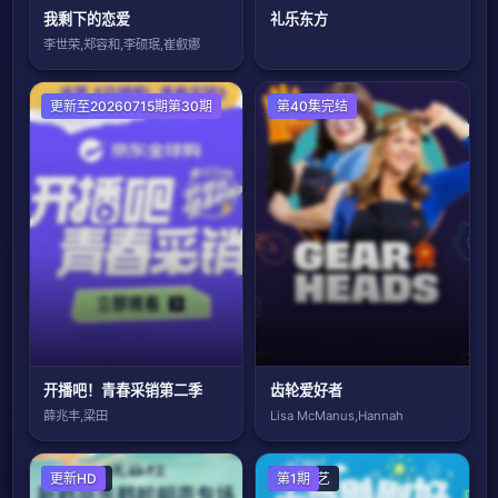
我剩下的恋爱
礼乐东方
李世荣,郑容和,李硕珉,崔叡娜
更新至20260715期第30期
欧美综艺
第40集完结
开播吧！青春采销第二季
齿轮爱好者
薛兆丰,梁田
Lisa McManus,Hannah
大陆综艺
更新HD
大陆综艺
第1期