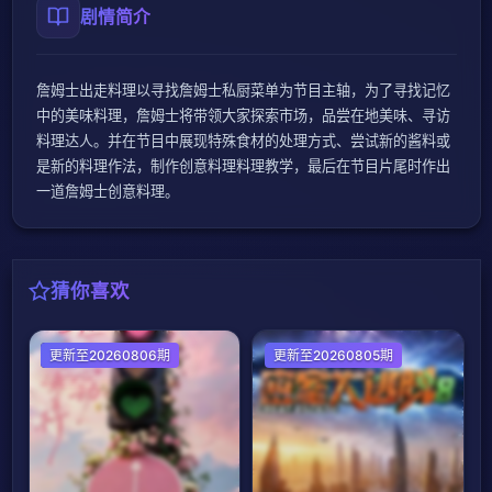
剧情简介
詹姆士出走料理以寻找詹姆士私厨菜单为节目主轴，为了寻找记忆
中的美味料理，詹姆士将带领大家探索市场，品尝在地美味、寻访
料理达人。并在节目中展现特殊食材的处理方式、尝试新的酱料或
是新的料理作法，制作创意料理料理教学，最后在节目片尾时作出
一道詹姆士创意料理。
猜你喜欢
大陆综艺
更新至20260806期
大陆综艺
更新至20260805期