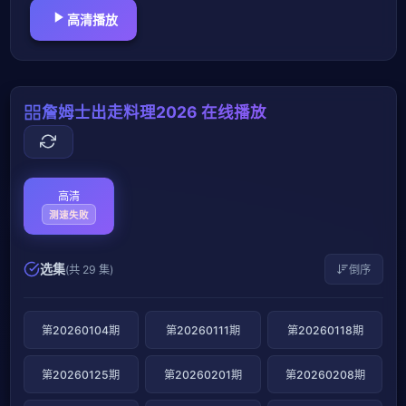
高清播放
詹姆士出走料理2026 在线播放
高清
测速失败
选集
(共 29 集)
倒序
第20260104期
第20260111期
第20260118期
第20260125期
第20260201期
第20260208期