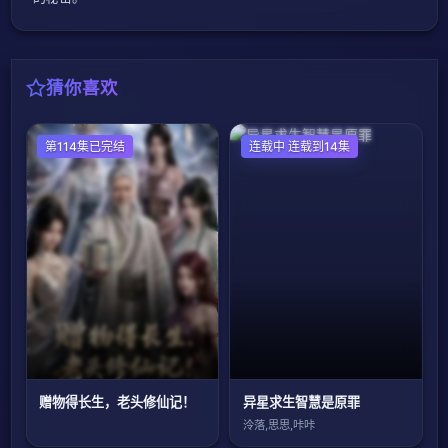
猜你喜欢
第114集已完结
国产动漫
连载中 连载到14集
赠物得长生，老头修仙记！
异星求生智慧是原罪
泠落,思思,咔咔