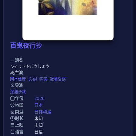
百鬼夜行抄
别名
ひゃっきやこうしょう
主演
冈本信彦
长谷川育美
近藤浩德
导演
深濑沙哉
年份
2026
地区
日本
类型
日韩动漫
时长
未知
上映
未知
语言
日语