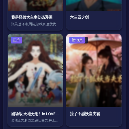
我是怪兽大主宰动态漫画
六三四之剑
张英,唐泽宗,周杭,谈维康,鹿优优
正片
国产动漫
第13集
剧场版 天地无用！in LOVE2：遥远的思念
捡了个狐妖当夫君
菊池正美,折笠爱,高田由美,井上喜久子,