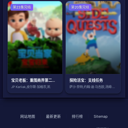
欧美动漫
第23集完结
欧美动漫
第20集完结
宝贝老板：重围商界第二季国语版
探险活宝：支线任务
JP Karliak,皮尔斯·加格农,凯
萨沙·奈特,约翰·迪·马吉欧,汤姆·肯尼
网站地图
|
最新更新
|
排行榜
|
Sitemap