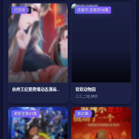
国产动漫
已完结
国产动漫
连载中 连载到19集
纨绔王妃要爬墙动态漫画第1季
软软动物园
三三,二哈,神农
日本动漫
更新至第01集
国产动漫
第21集