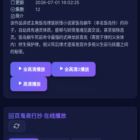
更新
2026-07-01 16:02:25
集数
12
简介
该作品讲述主角饭岛律是妖怪小说家饭岛蜗牛（本名饭岛伶）的孙
子，自幼具有通灵体质，能够与妖怪鬼魂见面交谈，甚至驱除恶
灵。饭岛蜗牛死前命令最强的式神龙妖青岚（寄居于律的父亲体
内）终生保护律，祖父死后律才逐渐发现许多祖父生前与妖魔之间
的秘密。
全高清播放
全高清2播放
高清播放
百鬼夜行抄 在线播放