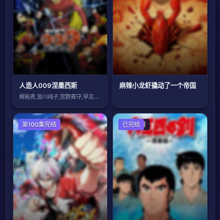
人造人009涅墨西斯
麻辣小龙虾撬动了一个帝国
梶裕贵,皆川纯子,宫野真守,早见沙织,杉
国产动漫
第100集完结
日本动漫
已完结