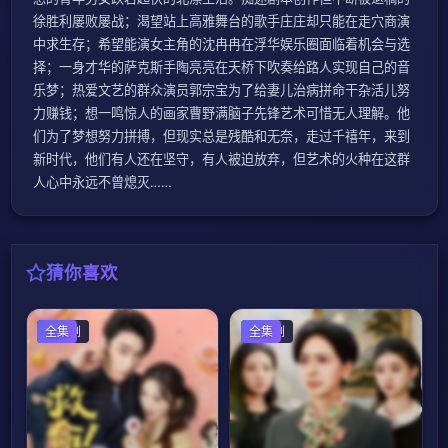
徐胜利屡败屡战；渴望站上高雅舞台的歌手庄庄却只能在走穴商演
中求生存；希望能演女主角的沈冉冉在浮华娱乐圈面临着机会与选
择；一身才华的萨克斯手陶亮亮在天桥下吹奏给路人实现自己的音
乐梦；热爱文艺的群众演员郭宗宝为了给妻儿治病拼命干杂活儿努
力赚钱；想一鸣惊人的画家曹野满脑子先锋艺术可惜无人理解。他
们为了梦想努力拼搏，但现实总是残酷和无奈，走过千禧年，来到
新时代，他们有人还在坚守，有人被迫放弃，但艺术的火种在这群
人心中永远不曾熄灭……
猜你喜欢
国产剧
全集
国产剧
全集