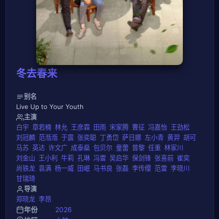
冬去春来
别名
Live Up to Your Youth
主演
白宇
章若楠
林允
王彦霖
田雨
宋家腾
曹征
冯嘉怡
王劲松
刘冠麟
范湉湉
于震
张奕聪
丁勇岱
萨日娜
左小青
黄羿
胡可
马苏
英达
许文广
成泰燊
包贝尔
童蕾
曾黎
任重
林家川
刘金山
王小利
牛莉
孔琳
冯雷
吴启华
保剑锋
张喜前
崔奕
尚铁龙
袁满
杨一威
田岷
马书良
张磊
李传缨
范雷
李晓川
甘瑞琦
导演
郑晓龙
李昂
年份
2026