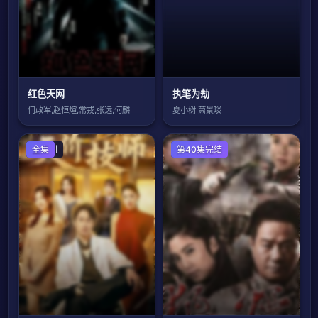
红色天网
执笔为劫
何政军,赵恒煊,常戎,张远,何麟
夏小树 萧景琰
国产剧
全集
国产剧
第40集完结