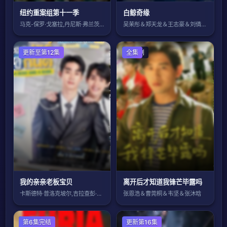
纽约重案组第十一季
白鲸奇缘
马克-保罗·戈塞拉,丹尼斯·弗兰茨,戈登
吴茉彤＆郑天龙＆王志豪＆刘倩宇＆梅先锋
泰国剧
更新至第12集
国产剧
全集
我的亲亲老板宝贝
离开后才知道我锋芒毕露吗
卡斯德特·普洛克坡尔,吉拉查彭·斯里桑,
张恩浩＆曹莞桐＆韦坚＆张沐晗
欧美剧
第6集完结
国产剧
更新第16集