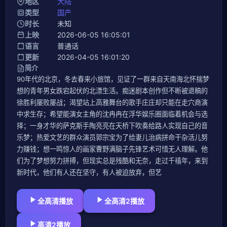
地区
大陆
类型
国产
时长
未知
上映
2026-06-05 16:05:01
语言
普通话
更新
2026-04-05 16:01:20
简介
90年代的北京，冬去春来小旅馆，见证了一群来自天南海北怀揣梦
想的青年男女跌宕起伏的北漂生活。痴迷剧本创作但不断被退稿的
徐胜利屡败屡战；渴望站上高雅舞台的歌手庄庄却只能在走穴商演
中求生存；希望能演女主角的沈冉冉在浮华娱乐圈面临着机会与选
择；一身才华的萨克斯手陶亮亮在天桥下吹奏给路人实现自己的音
乐梦；热爱文艺的群众演员郭宗宝为了给妻儿治病拼命干杂活儿努
力赚钱；想一鸣惊人的画家曹野满脑子先锋艺术可惜无人理解。他
们为了梦想努力拼搏，但现实总是残酷和无奈，走过千禧年，来到
新时代，他们有人还在坚守，有人被迫放弃，但艺
全高清播放
全高清2播放
高清2播放