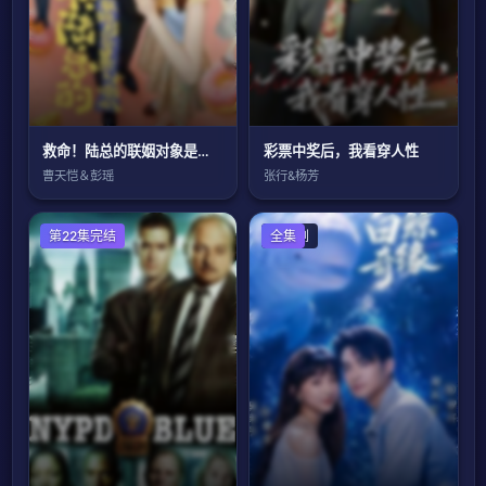
救命！陆总的联姻对象是个小喇叭
彩票中奖后，我看穿人性
曹天恺＆彭瑶
张行&杨芳
欧美剧
第22集完结
国产剧
全集