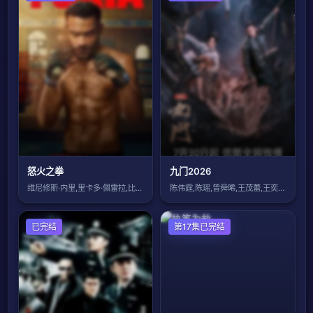
怒火之拳
九门2026
维尼修斯·内里,里卡多·佩雷拉,比安卡·
陈伟霆,陈瑶,曾舜晞,王茂蕾,王奕婷,李
国产剧
已完结
国产剧
第17集已完结