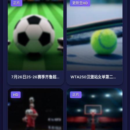
足球
正片
网球
更新至HD
7月26日25-26赛季齐鲁超赛 枣庄丰源轮胎队VS淄博齐稷锐思达
WTA250汉堡站女单第二轮：奥利尼科娃VS戈麦兹
篮球
HD
篮球
正片