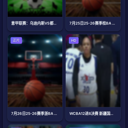
意甲联赛：乌迪内斯VS都灵20260502
7月25日25-26赛季桂BA 贺州市VS河池市
篮球
正片
篮球
HD
7月26日25-26赛季浙BA 南浔70VS99长兴
WCBA12进8决赛 新疆国达氢VS山东高速 20240324(原声)