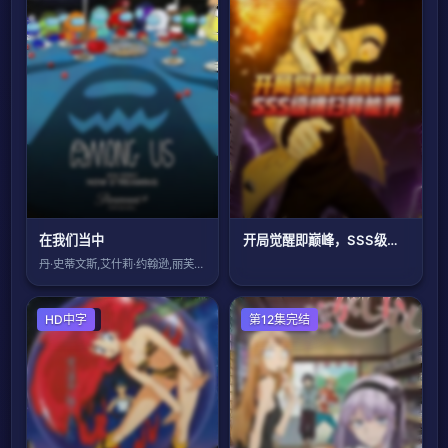
在我们当中
开局觉醒即巅峰，SSS级横扫异能界！
丹·史蒂文斯,艾什莉·约翰逊,丽芙·休森
日本动漫
HD中字
日本动漫
第12集完结