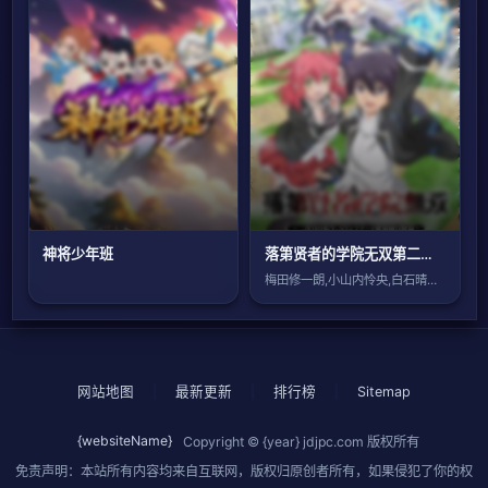
神将少年班
落第贤者的学院无双第二回转生，S等级作弊魔术师冒险记
梅田修一朗,小山内怜央,白石晴香,加藤英
网站地图
|
最新更新
|
排行榜
|
Sitemap
{websiteName}
Copyright © {year}
jdjpc.com
版权所有
免责声明：本站所有内容均来自互联网，版权归原创者所有，如果侵犯了你的权