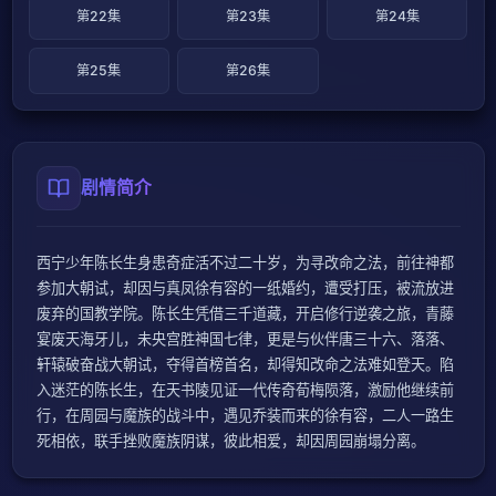
第22集
第23集
第24集
第25集
第26集
剧情简介
西宁少年陈长生身患奇症活不过二十岁，为寻改命之法，前往神都
参加大朝试，却因与真凤徐有容的一纸婚约，遭受打压，被流放进
废弃的国教学院。陈长生凭借三千道藏，开启修行逆袭之旅，青藤
宴废天海牙儿，未央宫胜神国七律，更是与伙伴唐三十六、落落、
轩辕破奋战大朝试，夺得首榜首名，却得知改命之法难如登天。陷
入迷茫的陈长生，在天书陵见证一代传奇荀梅陨落，激励他继续前
行，在周园与魔族的战斗中，遇见乔装而来的徐有容，二人一路生
死相依，联手挫败魔族阴谋，彼此相爱，却因周园崩塌分离。