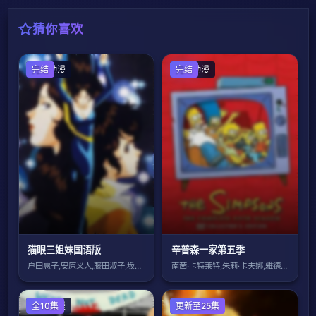
猜你喜欢
日本动漫
完结
欧美动漫
完结
猫眼三姐妹国语版
辛普森一家第五季
户田惠子,安原义人,藤田淑子,坂本千夏
南茜·卡特莱特,朱莉·卡夫娜,雅德丽·史
欧美动漫
全10集
国产动漫
更新至25集