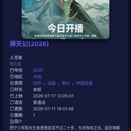
择天记(2026)
导演
曾元俊
年份
2026
地区
大陆
类型
动作
、
动画
、
奇幻
、
中国动漫
时长
未知
上映
2026-07-17 12:05:01
语言
普通话
更新
2026-07-11 16:01:48
集数
1
简介
西宁少年陈长生身患奇症活不过二十岁，为寻改命之法，前往神都