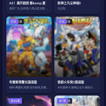
A3！满开剧团 春&amp;夏
斩神之凡尘神域Ⅱ
酒井广大,白井悠介,西山宏太朗,浅沼晋太
马正阳
欧美动漫
完结
日本动漫
完结
布雷斯塔警长国语版
铁胆火车侠2国语版
帕特·弗雷利,埃德·吉尔伯特,苏珊·布卢
木村亜希子,嶋崎はるか,梶田夕貴,真田麻
国产动漫
第40集
日本动漫
第7集