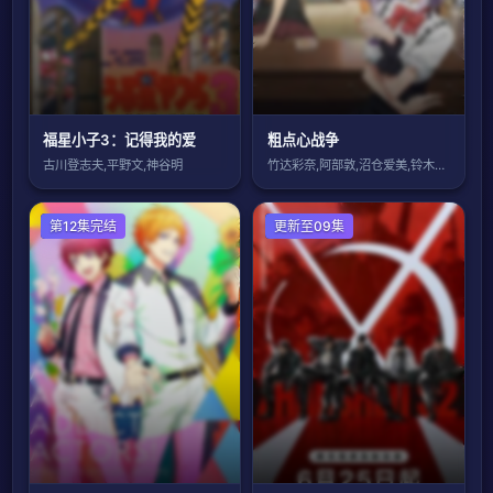
福星小子3：记得我的爱
粗点心战争
古川登志夫,平野文,神谷明
竹达彩奈,阿部敦,沼仓爱美,铃木达央,藤
日本动漫
第12集完结
国产动漫
更新至09集