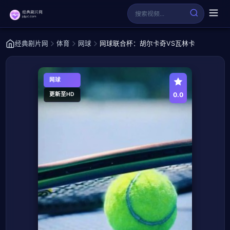
经典剧片网
体育
网球
网球联合杯：胡尔卡奇VS瓦林卡
网球
0.0
更新至HD