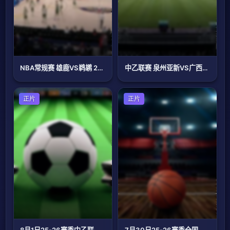
NBA常规赛 雄鹿VS鹈鹕 20250407
中乙联赛 泉州亚新VS广西恒宸 20240630
足球
正片
篮球
正片
8月1日25-26赛季中乙联赛 赣州瑞狮VS杭州临平吴越
7月30日25-26赛季全国女子篮球锦标赛 赣州章贡赣星116VS70黑龙江队