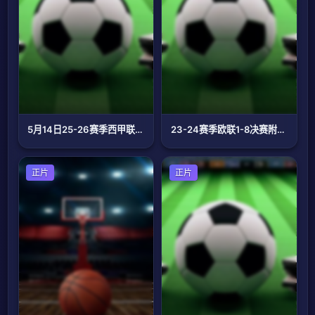
5月14日25-26赛季西甲联赛 赫塔菲VS马略卡
23-24赛季欧联1-8决赛附加赛 罗马vs费耶诺德
篮球
正片
足球
正片