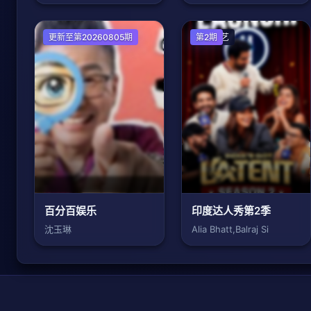
港台综艺
更新至第20260805期
欧美综艺
第2期
百分百娱乐
印度达人秀第2季
沈玉琳
Alia Bhatt,Balraj Si