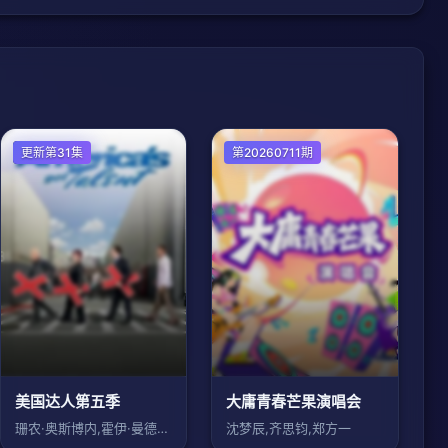
欧美综艺
更新第31集
第20260711期
美国达人第五季
大庸青春芒果演唱会
珊农·奥斯博内,霍伊·曼德尔,皮尔斯·摩
沈梦辰,齐思钧,郑方一