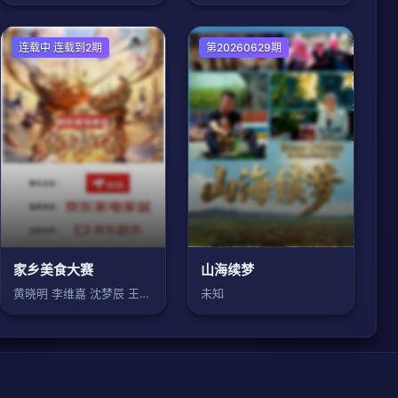
大陆综艺
连载中 连载到2期
大陆综艺
第20260629期
家乡美食大赛
山海续梦
黄晓明 李维嘉 沈梦辰 王霏霏 孟佳 金
未知