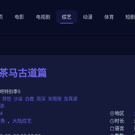
页
电影
电视剧
综艺
动漫
体育
短
·茶马古道篇
吧特别季5
郑恺
沙溢
白鹿
周深
宋雨琦
张真源
添
4
地区
人秀
、
大陆综艺
时长
知
语言