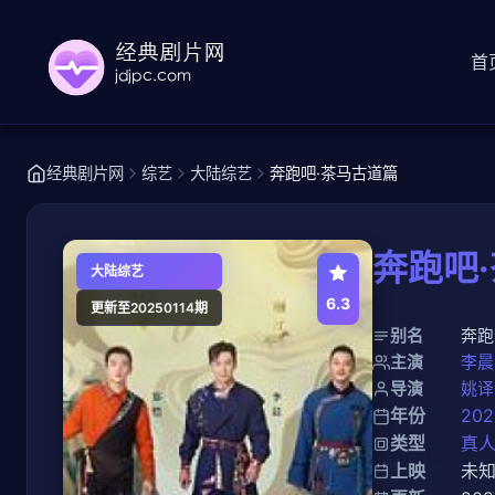
首
经典剧片网
综艺
大陆综艺
奔跑吧·茶马古道篇
奔跑吧
大陆综艺
6.3
更新至20250114期
别名
奔跑
主演
李晨
导演
姚译
年份
202
类型
真
上映
未