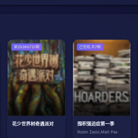
第20260731期
欧美综艺
已完结 共7期
花少世界树奇遇派对
囤积强迫症第一季
Robin Zasio,Matt Pax