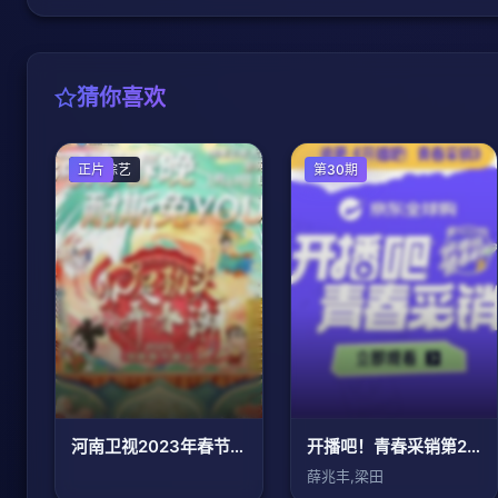
猜你喜欢
大陆综艺
正片
第30期
河南卫视2023年春节联欢晚会
开播吧！青春采销第2季
薛兆丰,梁田