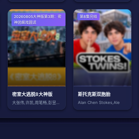
大陆综艺
20260805大神版第3期：密
欧美综艺
第8集完结
神团飙戏圆谎
密室大逃脱8大神版
斯托克斯双胞胎
大张伟,许凯,周笔畅,彭昱畅,张真源
Alan Chen Stokes,Ale