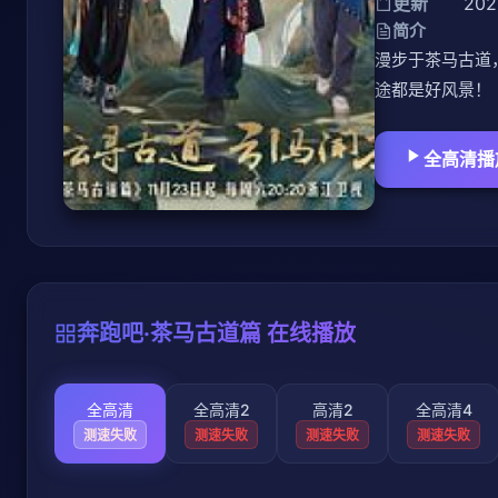
更新
202
简介
漫步于茶马古道
途都是好风景！
全高清播
奔跑吧·茶马古道篇 在线播放
全高清
全高清2
高清2
全高清4
测速失败
测速失败
测速失败
测速失败