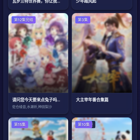
瓦罗兰特世界赛，你让我一个黑铁当大哥
少年踏风起
第12集完结
第3集
请问您今天要来点兔子吗，第二季
大主宰年番合集篇
佐仓绫音,水濑祈,种田梨沙
第15集
国产动漫
第10集