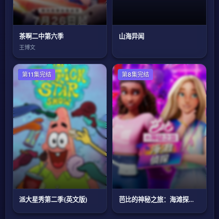
茶啊二中第六季
山海异闻
王博文
欧美动漫
第11集完结
欧美动漫
第8集完结
派大星秀第二季(英文版)
芭比的神秘之旅：海滩探案集英文版