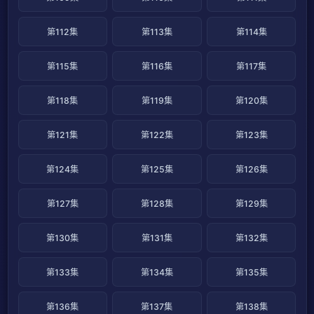
第112集
第113集
第114集
第115集
第116集
第117集
第118集
第119集
第120集
第121集
第122集
第123集
第124集
第125集
第126集
第127集
第128集
第129集
第130集
第131集
第132集
第133集
第134集
第135集
第136集
第137集
第138集