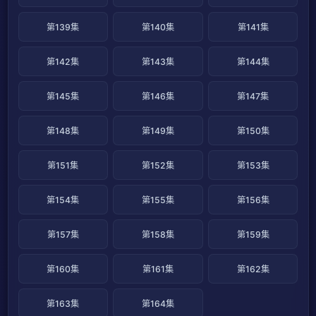
第139集
第140集
第141集
第142集
第143集
第144集
第145集
第146集
第147集
第148集
第149集
第150集
第151集
第152集
第153集
第154集
第155集
第156集
第157集
第158集
第159集
第160集
第161集
第162集
第163集
第164集