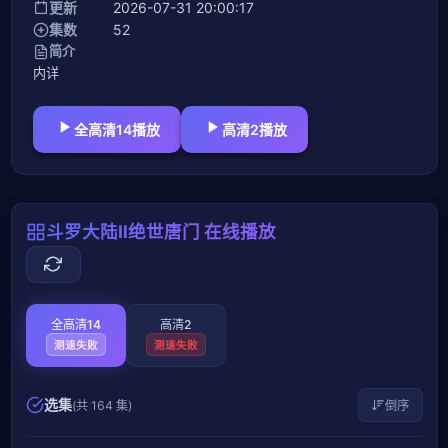
更新
2026-07-31 20:00:17
集数
52
简介
内详
全高清14播放
高清2播放
斗罗大陆Ⅱ绝世唐门 在线播放
全高清14
高清2
测速失败
测速失败
选集
(共 164 集)
倒序