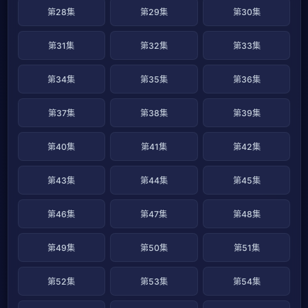
第28集
第29集
第30集
第31集
第32集
第33集
第34集
第35集
第36集
第37集
第38集
第39集
第40集
第41集
第42集
第43集
第44集
第45集
第46集
第47集
第48集
第49集
第50集
第51集
第52集
第53集
第54集