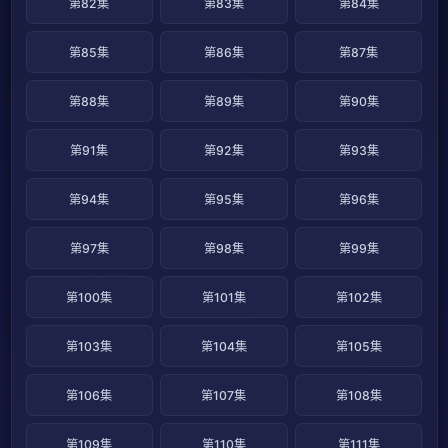
第82集
第83集
第84集
第85集
第86集
第87集
第88集
第89集
第90集
第91集
第92集
第93集
第94集
第95集
第96集
第97集
第98集
第99集
第100集
第101集
第102集
第103集
第104集
第105集
第106集
第107集
第108集
第109集
第110集
第111集