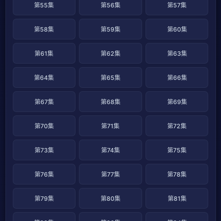
第55集
第56集
第57集
第58集
第59集
第60集
第61集
第62集
第63集
第64集
第65集
第66集
第67集
第68集
第69集
第70集
第71集
第72集
第73集
第74集
第75集
第76集
第77集
第78集
第79集
第80集
第81集