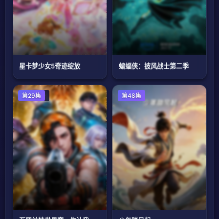
星卡梦少女5奇迹绽放
蝙蝠侠：披风战士第二季
国产动漫
第29集
第48集