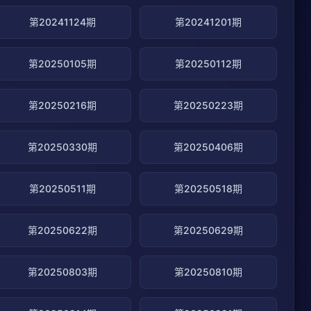
第20241124期
第20241201期
第20250105期
第20250112期
第20250216期
第20250223期
第20250330期
第20250406期
第20250511期
第20250518期
第20250622期
第20250629期
第20250803期
第20250810期