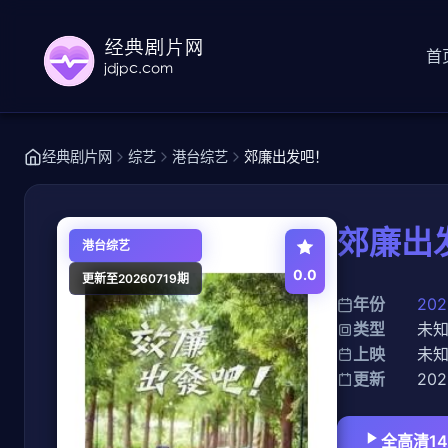
首
经典剧片网
综艺
港台综艺
郊廉出发吧！
郊廉出
港台综艺
0.0
更新至20260719期
年份
202
类型
未
上映
未
更新
202
全高清1