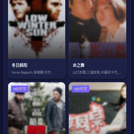
冬日斜阳
炎之舞
Irene Bagach,菲奥娜·贝尔,
山口百惠,三浦友和,木暮实千代,荒木道子
剧情片
HD中字
剧情片
HD中字