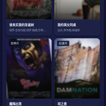
谁来买我的圣诞树
我的美女同桌
保罗·吉亚玛提,保罗·路德,莎莉·霍金斯
吕乐,李东翰,徐福来
恐怖片
纪录片
魔羯出笼
坝之患