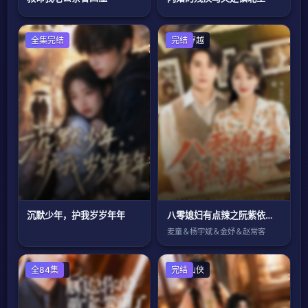
全集完结
年代穿越
完结
沉默少年，护我岁岁年年
八零媳妇有点辣之阮紫依的书中梦
麦童＆杨宇斌＆金妤＆赵常客
女频恋爱
全84集
古装仙侠
完结