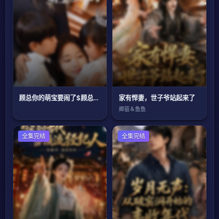
顾总你的萌宝要闹了$顾总你的萌宝造反了
家有悍妻，世子爷站起来了
卿苗＆鱼鱼
年代穿越
全集完结
现代都市
全集完结