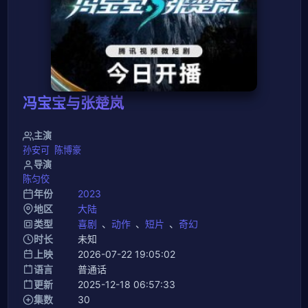
冯宝宝与张楚岚
主演
孙安可
陈博豪
导演
陈匀佼
年份
2023
地区
大陆
类型
喜剧
、
动作
、
短片
、
奇幻
时长
未知
上映
2026-07-22 19:05:02
语言
普通话
更新
2025-12-18 06:57:33
集数
30