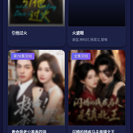
引他过火
火遮眼
谢苗,林科灯,杨恩又,黎唯
现代都市
第76集完结
全集完结
救命我老公茶香四溢
闪婚的残疾马夫是镇北王