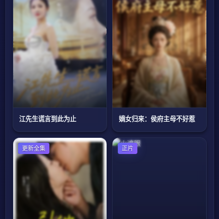
江先生谎言到此为止
嫡女归来：侯府主母不好惹
女频恋爱
更新全集
正片