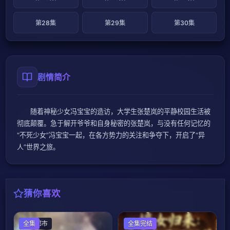
第28集
第29集
第30集
剧情简介
随着神秘少女冯宝宝的造访，大学生张楚岚的平静校园生活被
彻底颠覆。急于解开爷爷和自身秘密的张楚岚，与没有任何记忆的
“不死少女”冯宝宝一起，在各方势力的关注和争夺下，开启了“异
人”世界之旅。
猜你喜欢
现代都市
全集
古装仙侠
全集完结