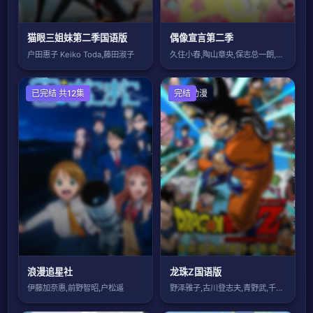
猫眼三姐妹第二季国语版
偶像宣言第二季
户田惠子 Keiko Toda,藤田淑子
久住小春,陶山章央,保志总一朗,池田千草
日本动漫
已完结 共12集
日本动漫
完结
浪漫追星社
龙珠Z国语版
伊藤加奈惠,前野智昭,户松遥
野泽雅子,古川登志夫,青野武,千叶繁,江