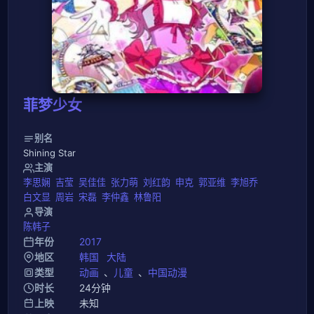
菲梦少女
别名
Shining Star
主演
李思娴
吉莹
吴佳佳
张力萌
刘红韵
申克
郭亚维
李旭乔
白文显
周岩
宋磊
李仲鑫
林鲁阳
导演
陈韩子
年份
2017
地区
韩国
大陆
类型
动画
、
儿童
、
中国动漫
时长
24分钟
上映
未知