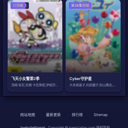
欧美动漫
已完结
日本动漫
第26集完结
飞天小女警第2季
Cyber守护星
汤姆·肯尼,凯茜·卡瓦蒂妮,伊丽莎白·戴
大本真基子,利田優子,松山鹰志,杉野博臣
网站地图
|
最新更新
|
排行榜
|
Sitemap
{websiteName}
Copyright © {year}
jdjpc.com
版权所有