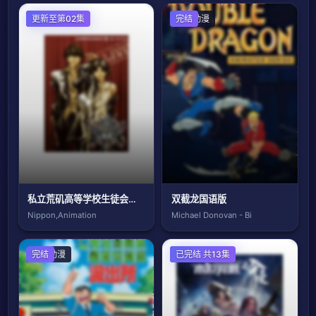
日本动漫
更新至第02集
欧美动漫
完结
私立荒矶高等学校生徒会执行部
双截龙国语版
Nippon,Animation
Michael Donovan - Bi
日本动漫
完结
国产动漫
已完结 共13集