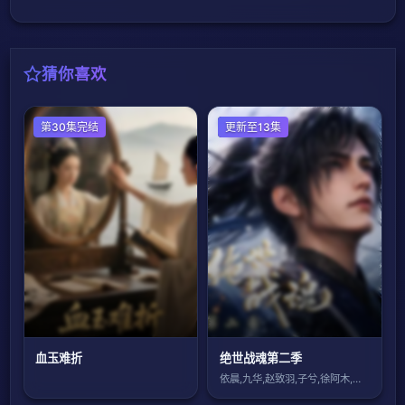
猜你喜欢
国产动漫
第30集完结
国产动漫
更新至13集
血玉难折
绝世战魂第二季
依晨,九华,赵致羽,子兮,徐阿木,月半小