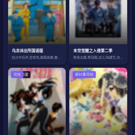
乌龙派出所国语版
末世觉醒之入侵第二季
拉沙尔石井,宫本充,森尾由美,菱谷纮二,
陈张太康,季冠霖,边江,陆建艺,白禹飞
日本动漫
完结
国产动漫
第51集完结