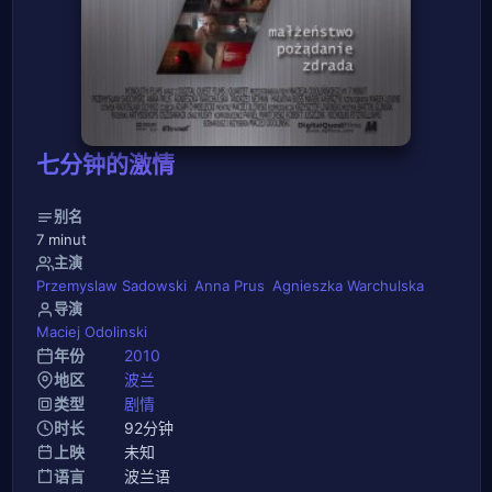
七分钟的激情
别名
7 minut
主演
Przemyslaw Sadowski
Anna Prus
Agnieszka Warchulska
导演
Maciej Odolinski
年份
2010
地区
波兰
类型
剧情
时长
92分钟
上映
未知
语言
波兰语