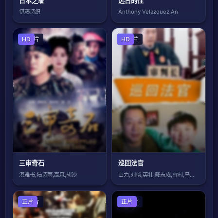
日本之耻
远古的性
伊藤诗织
Anthony Velazquez,An
剧情片
HD
剧情片
HD
三审奇石
巡回法官
湛雅书,陆诗雨,高森,胡沙
由力,刘畅,英壮,戴志成,雪村,马政,李
动作片
正片
剧情片
正片