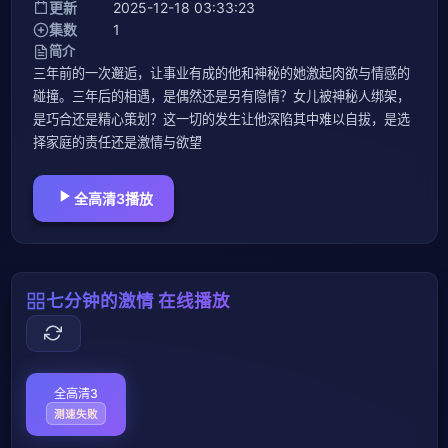
更新
2025-12-18 03:33:23
集数
1
简介
三年前的一次邂逅，让事业有成的他和神秘的她激起肉欲与情感的
碰撞。三年后的相遇，是偶然还是另有隐情？女儿被神秘人绑架，
是巧合还是精心策划？这一切的发生让他深陷其中难以自拔，是选
择家庭的责任还是激情与欲望
全高清3播放
七分钟的激情 在线播放
全高清3
测速失败