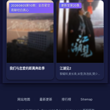
大陆综艺
20260805第10期：全员星空
港台综艺
更新至第20集
夜聊坦白真心
​我们与恋爱的距离奔赴季​
江湖见2
黎耀祥,麦长青,米雪,陈浩民,樊少皇,吕
网站地图
|
最新更新
|
排行榜
|
Sitemap