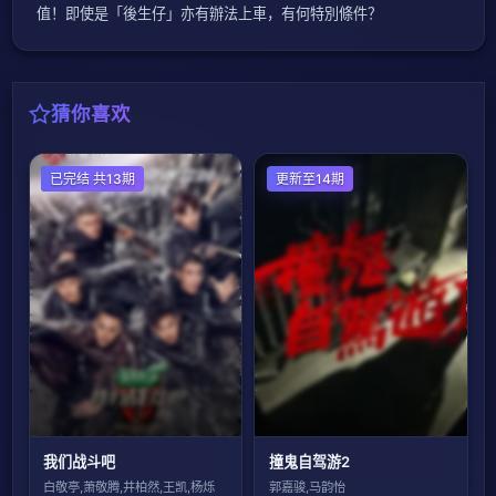
值！即使是「後生仔」亦有辦法上車，有何特別條件？
猜你喜欢
大陆综艺
已完结 共13期
港台综艺
更新至14期
我们战斗吧
撞鬼自驾游2
白敬亭,萧敬腾,井柏然,王凯,杨烁
郭嘉骏,马韵怡