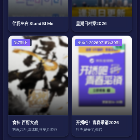
伴我左右 Stand BI Me
星期日档案2026
大陆综艺
第7期下
大陆综艺
更新至20260715第30期
食神·百厨大战
开播吧！青春采销2026
刘涛,高叶,潘玮柏,蔡昊,周晓燕
杜华,马天宇,柳岩