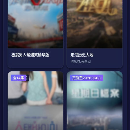
极挑男人帮爆笑精华版
走过历史大地
洪永城,黄翠如
日韩综艺
全14集
港台综艺
更新至20260608