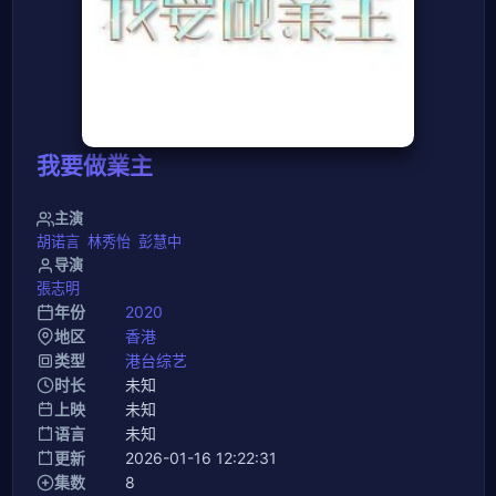
我要做業主
主演
胡诺言
林秀怡
彭慧中
导演
張志明
年份
2020
地区
香港
类型
港台综艺
时长
未知
上映
未知
语言
未知
更新
2026-01-16 12:22:31
集数
8