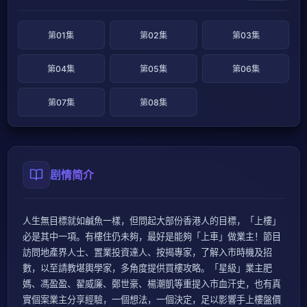
第01集
第02集
第03集
第04集
第05集
第06集
第07集
第08集
剧情简介
人生無目標就如鹹魚一樣，但問起大部份香港人的目標，「上樓」
必是其中一項。有樓住仍未夠，最好是能夠「上車」做業主！節目
訪問地產界人士、置業投資達人、按揭專家，了解入市時機及招
數，以至請教堪輿學家，多角度提供買樓攻略。「星級」業主肥
媽、馮盈盈、翟威廉、鄭世豪、楊潮凱等重提入市血汗史，也有真
實個案業主分享經驗，一個想法，一個決定，足以影響手上樓盤價