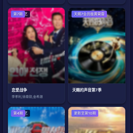
日韩综艺
第7期
天赐7会员版黄霄雲
恋爱战争
天赐的声音第7季
李孝利,徐章勋,金希澈
大陆综艺
第4期
港台综艺
更新至第10期