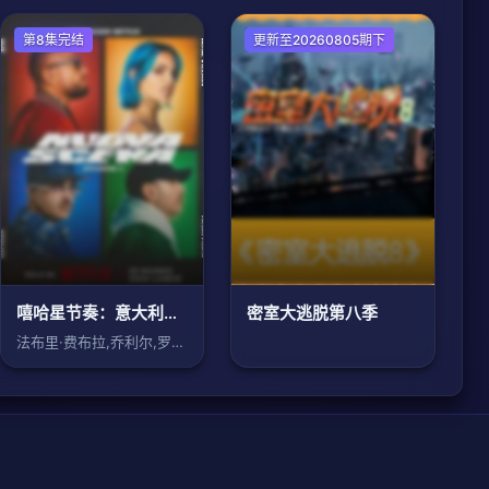
欧美综艺
第8集完结
大陆综艺
更新至20260805期下
嘻哈星节奏：意大利篇第三季
密室大逃脱第八季
法布里·费布拉,乔利尔,罗斯恶棍,盖埃