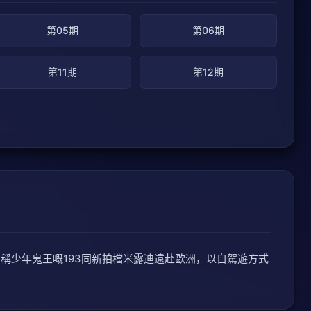
第05期
第06期
第11期
第12期
稱少年鬼王嘅193同新拍檔米露迪遠赴歐洲，以自駕遊方式