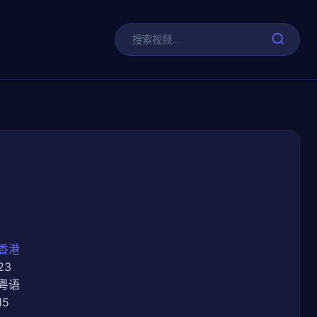
剧
香港
23
粤语
15