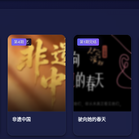
大陆综艺
第4期
大陆综艺
第1期完结
非遗中国
驶向她的春天