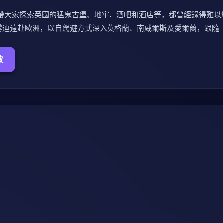
帶大家探索英國的猛鬼古堡、地牢、酒吧和酒店等，都曾經錄得難以
米露迪遠赴歐洲，以自駕遊方式深入英格蘭、南威爾斯及愛爾蘭，跟隨
放