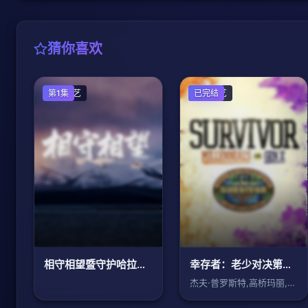
猜你喜欢
大陆综艺
第1集
欧美综艺
已完结
相守相望暨守护哈拉湖行动
幸存者：老少对决第三十三季
杰夫·普罗斯特,高桥玛丽,杰·斯塔瑞特,