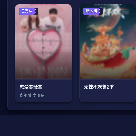
日韩综艺
已完结
大陆综艺
第12期
恋爱实验室
无辣不欢第2季
查尔斯,李周宪