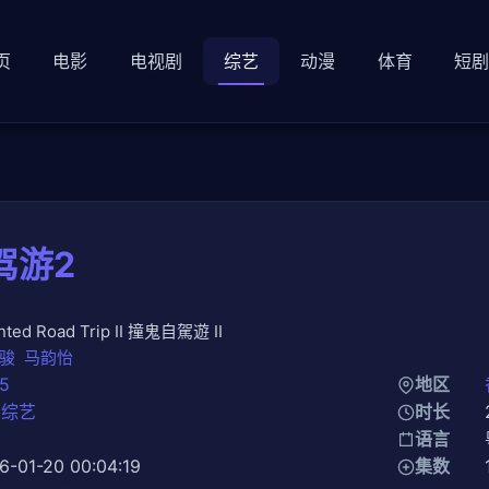
页
电影
电视剧
综艺
动漫
体育
短
驾游2
nted Road Trip II 撞鬼自駕遊 II
骏
马韵怡
5
地区
台综艺
时长
知
语言
6-01-20 00:04:19
集数