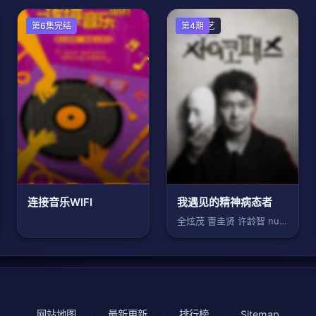
大陆综艺
第6集完结
日韩综艺
第4期
连接音乐WIFI
我遇见的精神病态者
全炫茂 曺圭贤 许龄智 nucksal
网站地图
|
最新更新
|
排行榜
|
Sitemap