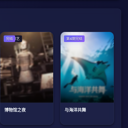
大陆综艺
完结
欧美综艺
第4期完结
博物馆之夜
与海洋共舞