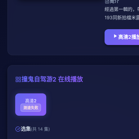
简介
經過第一輯的，
193同新拍檔
高清2播
撞鬼自驾游2 在线播放
高清2
测速失败
选集
(共 14 集)