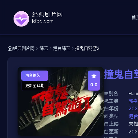
首
经典剧片网
综艺
港台综艺
撞鬼自驾游2
撞鬼自
港台综艺
0.0
更新至14期
别名
Hau
主演
郭嘉
年份
202
类型
港
上映
未
更新
202