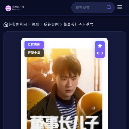
经典剧片网
短剧
反转爽剧
董事长儿子下基层
反转爽剧
0.0
更新全集