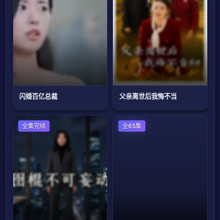
闪婚百亿总裁
父亲离世后我悔不当
现代都市
全集完结
全65集