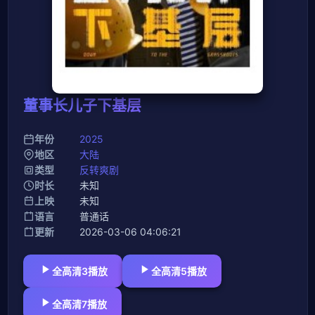
董事长儿子下基层
年份
2025
地区
大陆
类型
反转爽剧
时长
未知
上映
未知
语言
普通话
更新
2026-03-06 04:06:21
全高清3播放
全高清5播放
全高清7播放