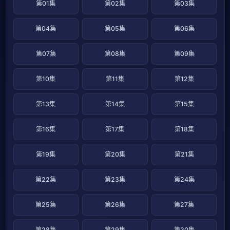
第01集
第02集
第03集
第04集
第05集
第06集
第07集
第08集
第09集
第10集
第11集
第12集
第13集
第14集
第15集
第16集
第17集
第18集
第19集
第20集
第21集
第22集
第23集
第24集
第25集
第26集
第27集
第28集
第29集
第30集