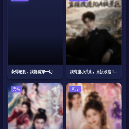
获得透视，我能看穿一切
我有座小荒山，直接改造 10A 级景区
完结
正片