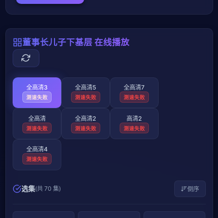
董事长儿子下基层 在线播放
全高清3
全高清5
全高清7
测速失败
测速失败
测速失败
全高清
全高清2
高清2
测速失败
测速失败
测速失败
全高清4
测速失败
选集
(共 70 集)
倒序