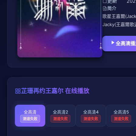
更新
202
简介
歌星王嘉爾(J
Jacky(王
全高清播
芷珊再约王嘉尔 在线播放
全高清
全高清2
全高清4
全高清5
测速失败
测速失败
测速失败
测速失败