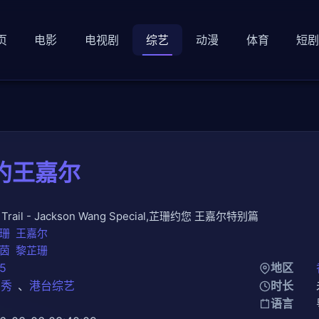
页
电影
电视剧
综艺
动漫
体育
短
约王嘉尔
r Trail - Jackson Wang Special,芷珊约您 王嘉尔特别篇
珊
王嘉尔
茵
黎芷珊
5
地区
口秀
、
港台综艺
时长
知
语言