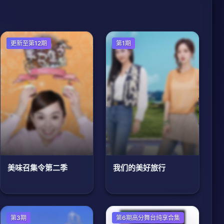
大陆综艺
更新至第12期
第1期
美味召集令第二季
我们的美好旅行
第3期
第6期高分舞台纯享合集