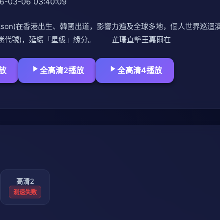
6-03-06 03:40:09
ackson)在香港出生、韓國出道，影響力遍及全球多地，個人世界巡
嘉爾歌迷代號)，延續「星級」緣分。 芷珊直擊王嘉爾在
放
全高清2播放
全高清4播放
高清2
测速失败