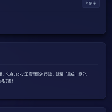
倒序
，化身Jacky(王嘉爾歌迷代號)，延續「星級」緣分。
網打盡！