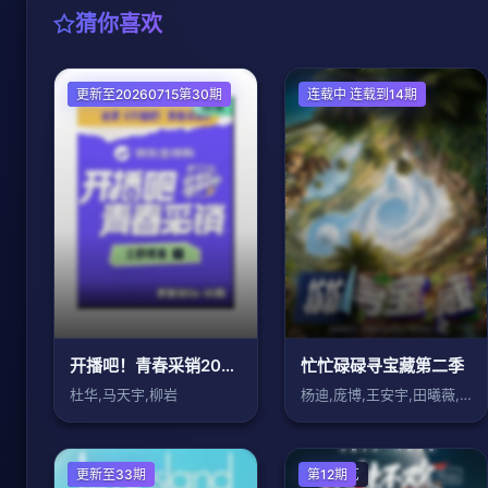
猜你喜欢
大陆综艺
更新至20260715第30期
大陆综艺
连载中 连载到14期
开播吧！青春采销2026
忙忙碌碌寻宝藏第二季
杜华,马天宇,柳岩
杨迪,庞博,王安宇,田曦薇,武艺
欧美综艺
更新至33期
大陆综艺
第12期