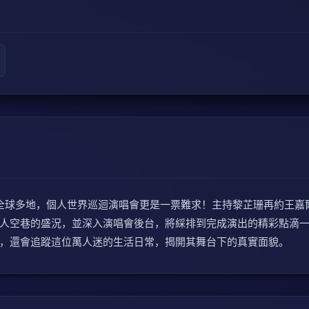
遍及全球多地，個人世界巡迴演唱會更是一票難求！主持黎芷珊再約王嘉爾
空巷的盛況，並深入演唱會後台，將綵排到完成演出的精彩點滴一
還會追蹤這位萬人迷的生活日常，揭開其舞台下的真實面貌。