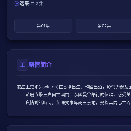
选集
(共 2 集)
第01集
第02集
剧情简介
歌星王嘉爾(Jackson)在香港出生、韓國出道，影響力
芷珊直擊王嘉爾在澳門、泰國曼谷舉行的個唱，感受萬人
真情對話時間，芷珊獨家專訪王嘉爾，窺探其內心世界，