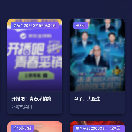
更新至20260715期第30期
第3期
开播吧！青春采销第二季
AI了，大医生
薛兆丰,梁田
欧美综艺
第10期完结
大陆综艺
更新至20260809(一饭家常