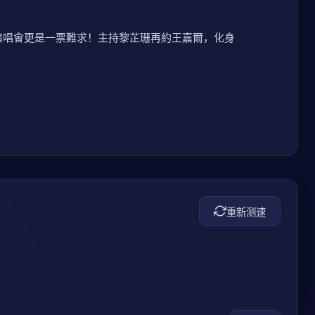
迴演唱會更是一票難求！主持黎芷珊再約王嘉爾，化身
重新测速