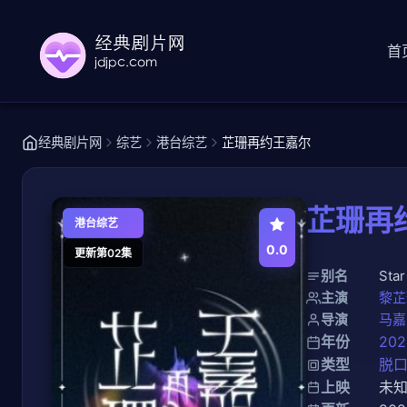
首
经典剧片网
综艺
港台综艺
芷珊再约王嘉尔
芷珊再
港台综艺
0.0
更新第02集
别名
Sta
主演
黎芷
导演
马嘉
年份
202
类型
脱
上映
未