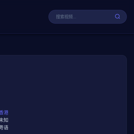
剧
香港
未知
粤语