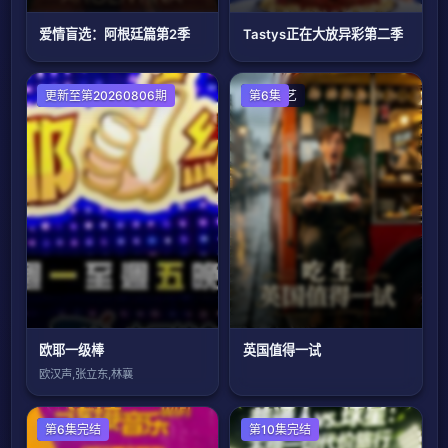
爱情盲选：阿根廷篇第2季
Tastys正在大放异彩第二季
港台综艺
更新至第20260806期
欧美综艺
第6集
欧耶一级棒
英国值得一试
欧汉声,张立东,林襄
大陆综艺
第6集完结
欧美综艺
第10集完结