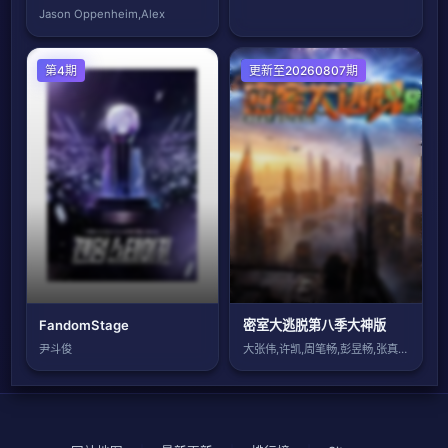
Jason Oppenheim,Alex
第4期
大陆综艺
更新至20260807期
FandomStage
密室大逃脱第八季大神版
尹斗俊
大张伟,许凯,周笔畅,彭昱畅,张真源,陈