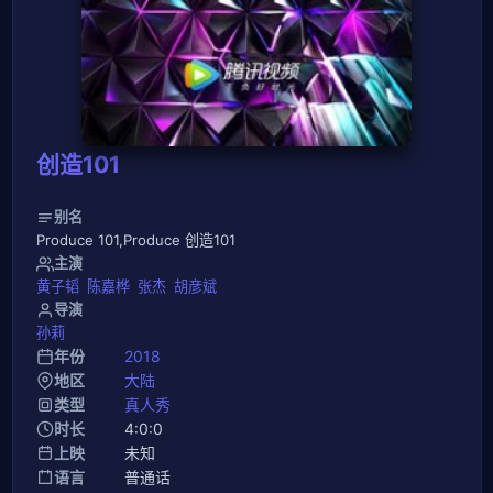
创造101
别名
Produce 101,Produce 创造101
主演
黄子韬
陈嘉桦
张杰
胡彦斌
导演
孙莉
年份
2018
地区
大陆
类型
真人秀
时长
4:0:0
上映
未知
语言
普通话