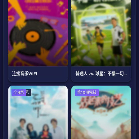
连接音乐WIFI
普通人 vs. 球星：不惜一切代价旅行
日韩综艺
全4集
大陆综艺
第10期完结