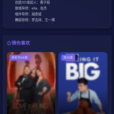
创造101发起人：黄子韬
歌唱导师：ella、张杰
唱作导师：胡彦斌
舞蹈导师：罗志祥、王一博
猜你喜欢
欧美综艺
更新至04集
欧美综艺
第25集