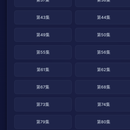
第43集
第44集
第49集
第50集
第55集
第56集
第61集
第62集
第67集
第68集
第73集
第74集
第79集
第80集