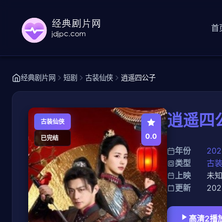
首
经典剧片网
短剧
古装仙侠
逍遥四公子
逍遥四
古装仙侠
0.0
已完结
年份
202
类型
古
上映
未
更新
202
高清2播