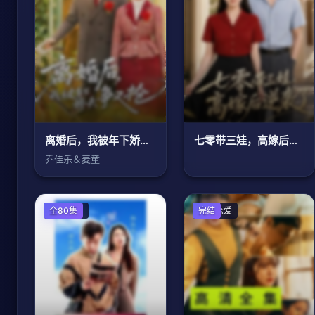
离婚后，我被年下娇夫争又抢
七零带三娃，高嫁后逆袭了
乔佳乐＆麦童
现代都市
全80集
女频恋爱
完结