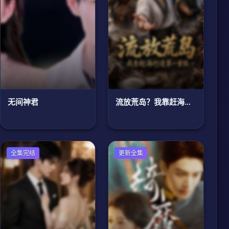
无间神君
流放荒岛？我靠赶海打造第一重镇
现代都市
全集完结
女频恋爱
更新全集