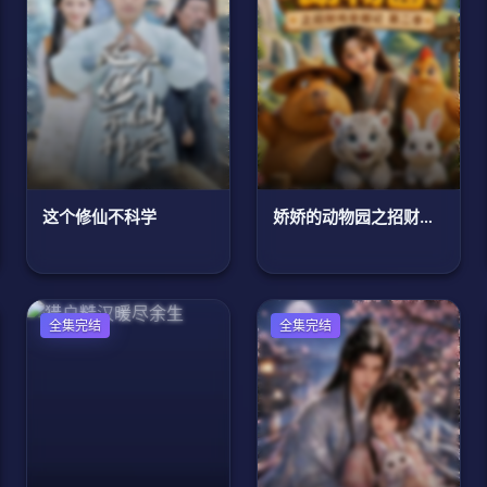
这个修仙不科学
娇娇的动物园之招财鸡穿越记第二季
现代都市
全集完结
古装仙侠
全集完结