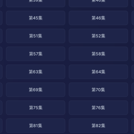
第45集
第46集
第51集
第52集
第57集
第58集
第63集
第64集
第69集
第70集
第75集
第76集
第81集
第82集