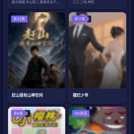
森次晃嗣,中山昭二,菱美百合子,阿知波信
三三,二哈,神农
第32集
国产动漫
第11集
赶山我有山神空间
摆烂少爷
国产动漫
第6集
HD国语