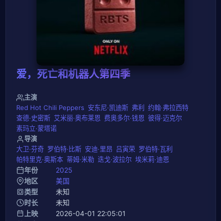
爱，死亡和机器人第四季
主演
Red Hot Chili Peppers
安东尼·凯迪斯
弗利
约翰·弗拉西特
查德·史密斯
艾米丽·奥布莱恩
费奥多尔·钱恩
彼得·迈克尔
素玛立·蒙塔诺
导演
大卫·芬奇
罗伯特·比斯
安迪·里昂
吕寅荣
罗伯特·瓦利
帕特里克·奥斯本
蒂姆·米勒
迭戈·波拉尔
埃米莉·迪恩
年份
2025
地区
美国
类型
未知
时长
未知
上映
2026-04-01 22:05:01