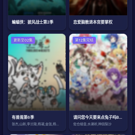
蝙蝠侠：披风战士第2季
恋爱脑散退本宫要掌权
国产动漫
更新至02集
第12集完结
有兽焉第6季
请问您今天要来点兔子吗BLOOM
张杰,山新,李兰陵,杨凝,金弦,杨昕燃,
佐仓绫音,水濑祈,种田梨沙