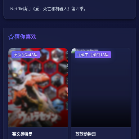
Netflix续订《爱，死亡和机器人》第四季。
猜你喜欢
日本动漫
更新至第48集
国产动漫
连载中 连载到18集
赛文奥特曼
软软动物园