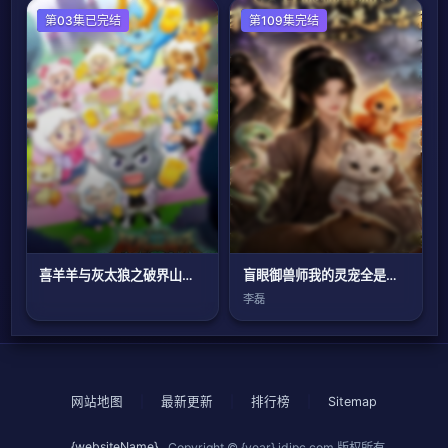
国产动漫
第03集已完结
国产动漫
第109集完结
喜羊羊与灰太狼之破界山海诀番外篇
盲眼御兽师我的灵宠全是上古神第三季
李磊
网站地图
|
最新更新
|
排行榜
|
Sitemap
{websiteName}
Copyright © {year}
jdjpc.com
版权所有