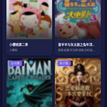
小樱桃第二季
喜羊羊与灰太狼之兔年顶呱呱
小樱桃
祖晴,赵娜,邓玉婷,梁颖,刘红韵,高全胜
欧美动漫
全10集
国产动漫
第17集