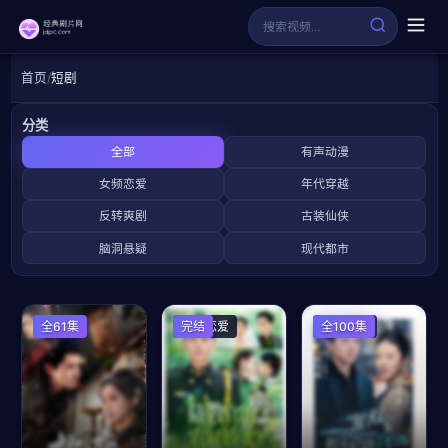
首页
短剧
分类
全部
有声动漫
女频恋爱
年代穿越
反转爽剧
古装仙侠
脑洞悬疑
现代都市
全61集
女频恋爱
完结
女频恋爱
全100集