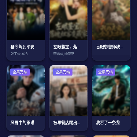
县令驾到平安驿不平静
左眼鉴宝，落魄租客变藏家
盲眼御兽师我的灵宠全是上古神第二季
张宇豪,易会
李志豪,杨蕊芝
现代都市
全集完结
现代都市
全集完结
现代都市
全集完结
风雪中的承诺
被早餐店踢出群后，我把整层楼订单给了隔壁
我吞了一条龙