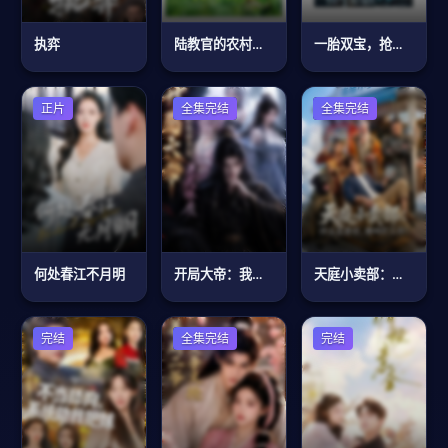
执弈
陆教官的农村娇妻
一胎双宝，抢个总裁当爹地
正片
古装仙侠
全集完结
古装仙侠
全集完结
何处春江不月明
开局大帝：我的弟子全是逆天体质
天庭小卖部：什么反骨仔，那叫打工仔！
完结
古装仙侠
全集完结
完结