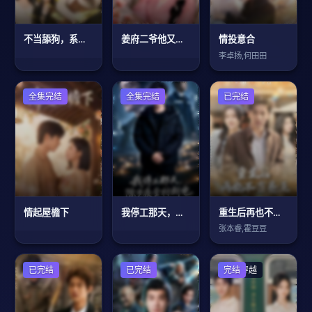
不当舔狗，系统助我把妹
姜府二爷他又争又抢
情投意合
李卓扬,何田田
现代都市
全集完结
现代都市
全集完结
已完结
情起屋檐下
我停工那天，除夕夜全村断电
重生后再也不当卷王
张本睿,霍豆豆
已完结
已完结
年代穿越
完结