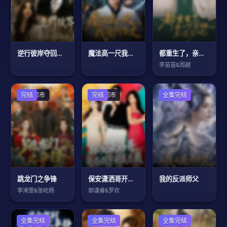
逆行彼岸夺回谁的人生
魔法高一尺我道兴万丈
都重生了，亲一下学姐不过分吧
李苗苗&周越
现代都市
完结
现代都市
完结
古装仙侠
全集完结
跳龙门之争锋
保安潇洒哥开局救下绝美总裁
我的反派师父
李浠雯&张屹杨
郭谨睿&罗欢
全集完结
全集完结
古装仙侠
全集完结