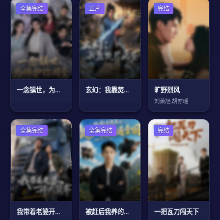
古装仙侠
全集完结
正片
完结
一念镇世，为师护你周全
玄幻：我靠焚尸成圣
旷野烈风
刘萧旭,胡亦瑶
现代都市
全集完结
现代都市
全集完结
完结
我带着老婆开大货车
被赶后我养的跑山猪火遍全国
一把瓦刀闯天下