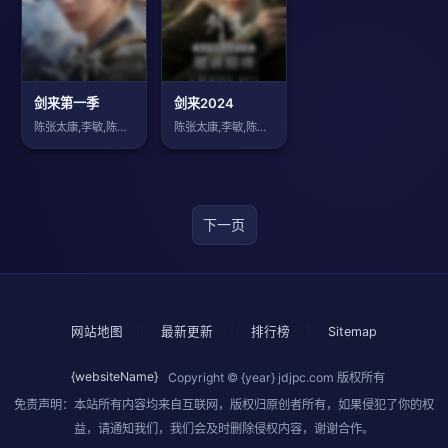
剑来第一季
剑来2024
陈张太康,李敏,陈浩,云惟一,徐宇隆,惠
陈张太康,李敏,陈浩,云惟一,徐宇隆,惠
下一页
网站地图
|
最新更新
|
排行榜
|
Sitemap
{websiteName}
Copyright © {year}
jdjpc.com
版权所有
免责声明：本站所有内容均来自互联网，版权归原创者所有，如果侵犯了你的权
益，请通知我们，我们会及时删除侵权内容，谢谢合作。