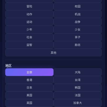
冒险
校园
动作
机战
运动
战争
少年
少女
社会
亲子
益智
励志
其他
地区
全部
大陆
香港
台湾
日本
韩国
美国
法国
英国
加拿大