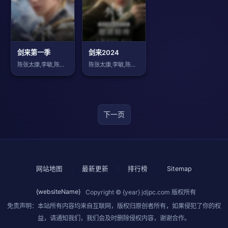
剑来第一季
剑来2024
陈张太康,李敏,陈浩,云惟一,徐宇隆,惠
陈张太康,李敏,陈浩,云惟一,徐宇隆,惠
下一页
网站地图
|
最新更新
|
排行榜
|
Sitemap
{websiteName}
Copyright © {year}
jdjpc.com
版权所有
免责声明：本站所有内容均来自互联网，版权归原创者所有，如果侵犯了你的权
益，请通知我们，我们会及时删除侵权内容，谢谢合作。