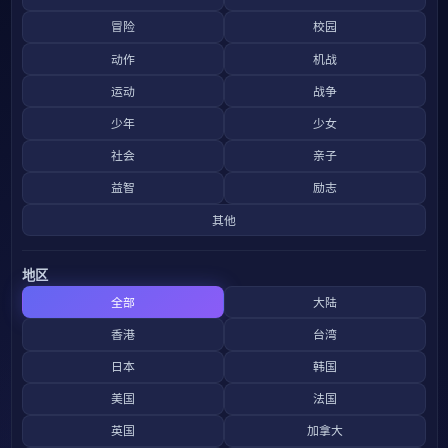
冒险
校园
动作
机战
运动
战争
少年
少女
社会
亲子
益智
励志
其他
地区
全部
大陆
香港
台湾
日本
韩国
美国
法国
英国
加拿大