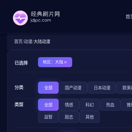
首
首页
动漫
大陆动漫
地区：大陆
已选择
分类
全部
国产动漫
日本动漫
欧美
类型
全部
情感
科幻
热血
推
益智
励志
其他