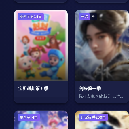
国产动漫
更新至第34集
国产动漫
完结
宝贝赳赳第五季
剑来第一季
陈张太康,李敏,陈浩,云惟一,徐宇隆,惠
国产动漫
更新至14集
国产动漫
已完结 共266集