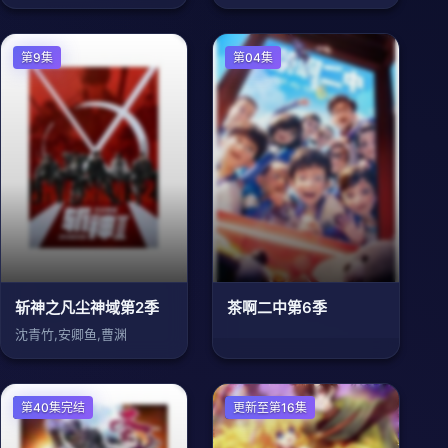
第9集
第04集
斩神之凡尘神域第2季
茶啊二中第6季
沈青竹,安卿鱼,曹渊
国产动漫
第40集完结
国产动漫
更新至第16集