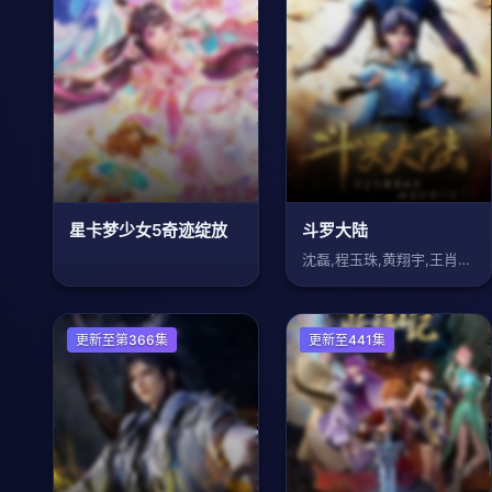
星卡梦少女5奇迹绽放
斗罗大陆
沈磊,程玉珠,黄翔宇,王肖兵,倪康
国产动漫
更新至第366集
国产动漫
更新至441集