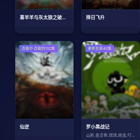
喜羊羊与灰太狼之破界山海诀
择日飞升
国产动漫
连载中 连载到152集
国产动漫
更新至第40集
仙逆
罗小黑战记
山新,皇贞季,琪琪,桃宝,叮当,图特哈蒙