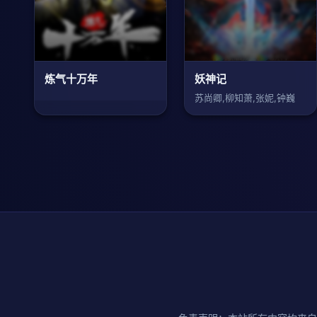
炼气十万年
妖神记
苏尚卿,柳知萧,张妮,钟巍