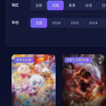
地区
全部
大陆
香港
台湾
日
年份
全部
2026
2025
2024
国产动漫
更新至60集
国产动漫
连载中 连载到6集