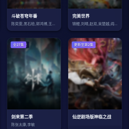
斗破苍穹年番
完美世界
陈奕雯,黑石稔,郭鸿博,王宇航,赵洋,刘
锦鲤,刘晴,赵双,吴楚越,阎么么,宣晓鸣
国产动漫
全27集
国产动漫
更新至第2集
剑来第二季
仙逆剧场版神临之战
陈张太康,李敏