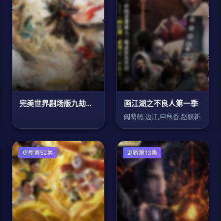
完美世界剧场版九劫焚天
画江湖之不良人第一季
阎萌萌,边江,申秋香,赵毅新
国产动漫
更新第52集
国产动漫
更新第13集