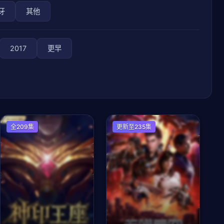
牙
其他
2017
更早
国产动漫
全209集
国产动漫
更新至235集