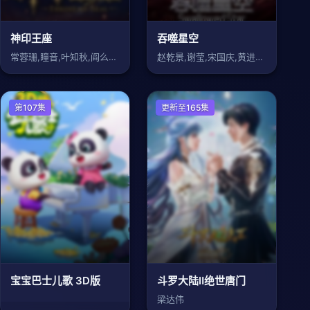
神印王座
吞噬星空
常蓉珊,瞳音,叶知秋,阎么么,藤新,刘明
赵乾景,谢莹,宋国庆,黄进则,张若瑜
第107集
国产动漫
更新至165集
宝宝巴士儿歌 3D版
斗罗大陆Ⅱ绝世唐门
梁达伟