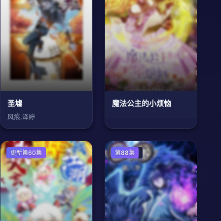
圣墟
魔法公主的小烦恼
风痕,泽婷
日本动漫
更新第60集
国产动漫
第88集