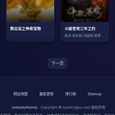
熊出没之神奇宝物
斗破苍穹三年之约
张沛,黑石稔,冯骏骅,杨梦露,谢添天,鬼
下一页
网站地图
|
最新更新
|
排行榜
|
Sitemap
{websiteName}
Copyright © {year}
jdjpc.com
版权所有