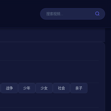
剧
战争
少年
少女
社会
亲子