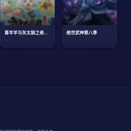
喜羊羊与灰太狼之奇侠大营救
绝世武神第八季