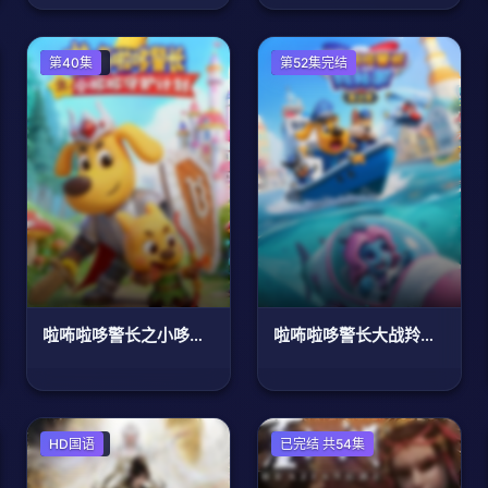
国产动漫
第40集
国产动漫
第52集完结
啦咘啦哆警长之小哆哆守护计划
啦咘啦哆警长大战羚羚羊第2季
国产动漫
HD国语
国产动漫
已完结 共54集