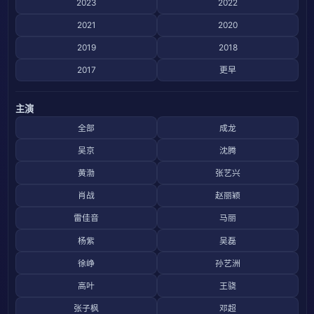
2023
2022
2021
2020
2019
2018
2017
更早
主演
全部
成龙
吴京
沈腾
黄渤
张艺兴
肖战
赵丽颖
雷佳音
马丽
杨紫
吴磊
徐峥
孙艺洲
高叶
王骁
张子枫
邓超