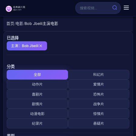
首页
电影
Bob Jbeili主演电影
已选择
主演：Bob Jbeili
分类
全部
科幻片
动作片
爱情片
喜剧片
恐怖片
剧情片
战争片
动漫电影
惊悚片
纪录片
悬疑片
类型