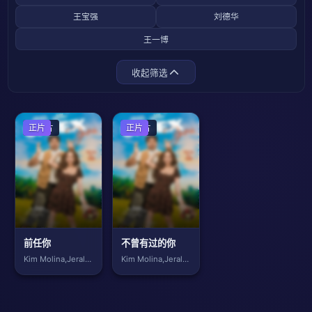
王宝强
刘德华
王一博
收起筛选
爱情片
正片
爱情片
正片
前任你
不曾有过的你
Kim Molina,Jerald Na
Kim Molina,Jerald Na