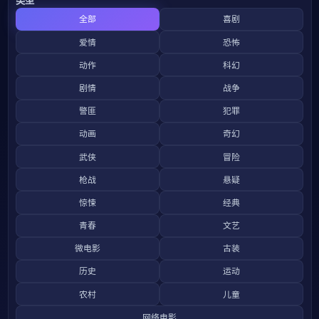
全部
喜剧
爱情
恐怖
动作
科幻
剧情
战争
警匪
犯罪
动画
奇幻
武侠
冒险
枪战
悬疑
惊悚
经典
青春
文艺
微电影
古装
历史
运动
农村
儿童
网络电影