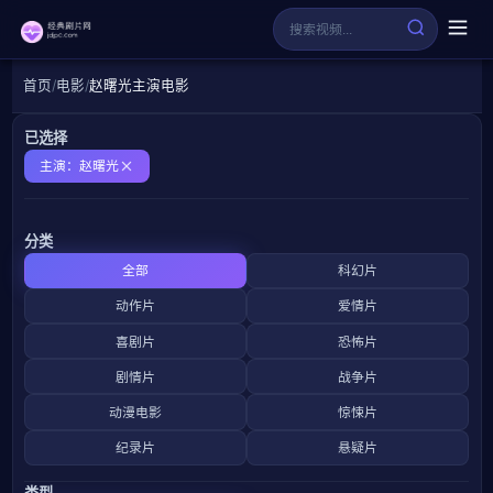
首页
电影
赵曙光主演电影
已选择
主演：赵曙光
分类
全部
科幻片
动作片
爱情片
喜剧片
恐怖片
剧情片
战争片
动漫电影
惊悚片
纪录片
悬疑片
类型