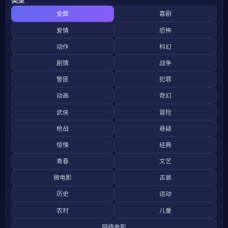
全部
喜剧
爱情
恐怖
动作
科幻
剧情
战争
警匪
犯罪
动画
奇幻
武侠
冒险
枪战
悬疑
惊悚
经典
青春
文艺
微电影
古装
历史
运动
农村
儿童
网络电影