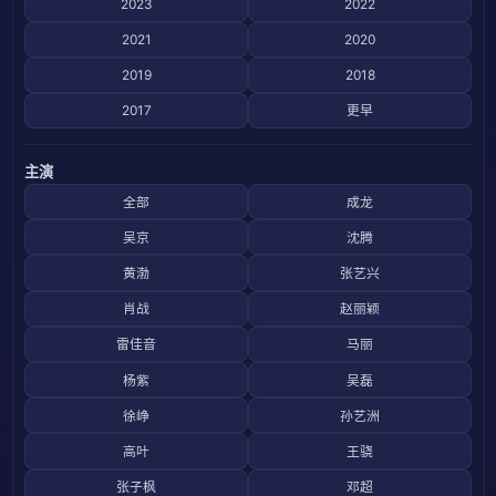
2023
2022
2021
2020
2019
2018
2017
更早
主演
全部
成龙
吴京
沈腾
黄渤
张艺兴
肖战
赵丽颖
雷佳音
马丽
杨紫
吴磊
徐峥
孙艺洲
高叶
王骁
张子枫
邓超