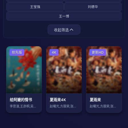
王宝强
刘德华
王一博
收起筛选
剧情片
抢先版
4K
剧情片
更新HD
给阿嬷的情书
夏雨来4K
夏雨来
李思潼,王彦桐,吴少卿,郑润奇,王晓慧,
赵曙光,方展荣,张集骏,谢佩霏,方莉莉,
赵曙光,方展荣,张集骏,谢佩霏,方莉莉,